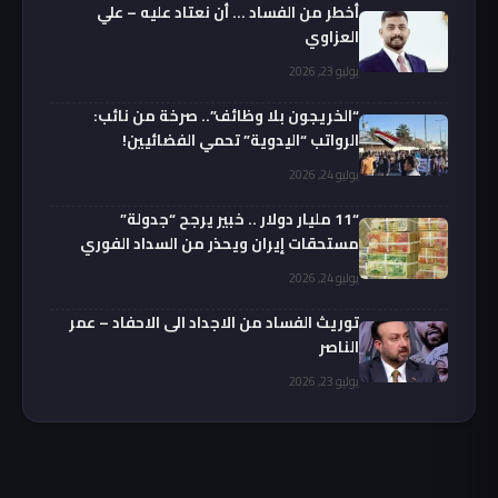
أخطر من الفساد … أن نعتاد عليه – علي
العزاوي
يوليو 23, 2026
“الخريجون بلا وظائف”.. صرخة من نائب:
الرواتب “اليدوية” تحمي الفضائيين!
يوليو 24, 2026
“11 مليار دولار .. خبير يرجح “جدولة”
مستحقات إيران ويحذر من السداد الفوري
يوليو 24, 2026
توريث الفساد من الاجداد الى الاحفاد – عمر
الناصر
يوليو 23, 2026