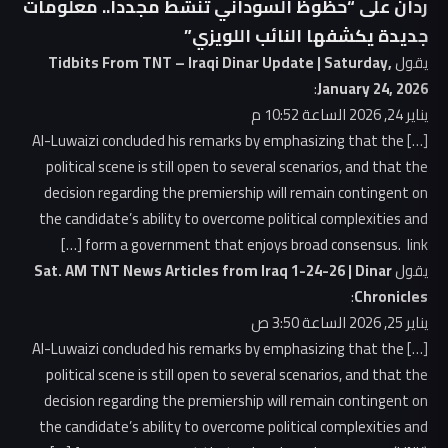
ردان على “حظوظ السوداني تنشط مجدداً.. معلومات
جديدة يكشفها النائب اللويزي”
يقول
Tidbits From TNT – Iraqi Dinar Update | Saturday,
:
January 24, 2026
يناير 24, 2026 الساعة 10:52 م
[…] Al-Luwaizi concluded his remarks by emphasizing that the
political scene is still open to several scenarios, and that the
decision regarding the premiership will remain contingent on
the candidate’s ability to overcome political complexities and
form a government that enjoys broad consensus. link […]
يقول
Sat. AM TNT News Articles from Iraq 1-24-26 | Dinar
:
Chronicles
يناير 25, 2026 الساعة 3:50 ص
[…] Al-Luwaizi concluded his remarks by emphasizing that the
political scene is still open to several scenarios, and that the
decision regarding the premiership will remain contingent on
the candidate’s ability to overcome political complexities and