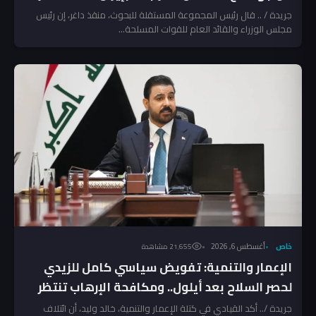
جريدة / .. قال رئيس المجموعة المستقلة للبحوث، منقذ داغر، إن رئيس
مجلس الوزراء والقائد العام للقوات المسلحة...
خاص
أغسطس 6, 2026
21٬655 مشاهدة
الإعمار والتنمية: تفويض سياسي كامل للزيدي
لحصر السلاح بعد أيلول.. ومكافحة الإرهاب تنتظر
المخالفين!
جريدة /.. أكد القيادي في كتلة الإعمار والتنمية، خالد وليد، أن ائتلاف