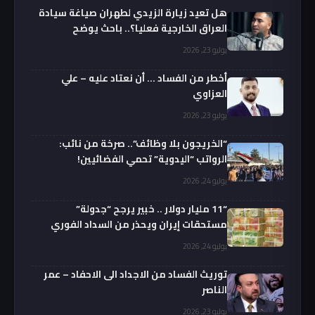
هل تعيد زيارة الزيدي لطهران صياغة سيادة
العراق الخارجية فعليا؟.. باحث يوضح
يوليو 23, 2026
أخطر من الفساد … أن نعتاد عليه – علي
العزاوي
يوليو 23, 2026
“الخريجون بلا وظائف”.. صرخة من نائب:
الرواتب “اليدوية” تحمي الفضائيين!
يوليو 24, 2026
“11 مليار دولار .. خبير يرجح “جدولة”
مستحقات إيران ويحذر من السداد الفوري
يوليو 24, 2026
توريث الفساد من الاجداد الى الاحفاد – عمر
الناصر
يوليو 23, 2026