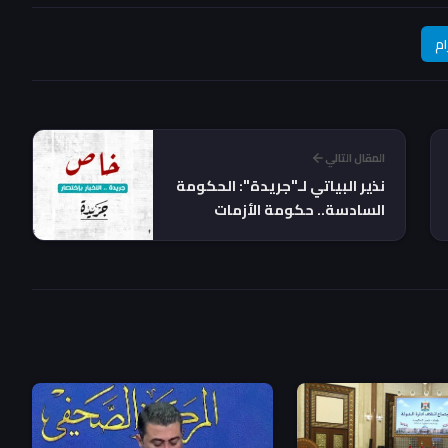
ام
المقال التالي
نذير البياتي لـ"جريدة": الحكومة
السادسة.. حكومة الأزمات
المركّبة