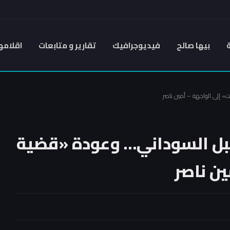
بيها صالح
فيديوجرافيك
تقارير و متابعات
اقلامه
 إلى الواجهة – أمين ناصر
بل السوداني… وعودة «قضية
ين ناصر