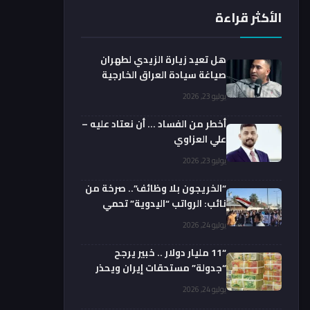
الأكثر قراءة
هل تعيد زيارة الزيدي لطهران
صياغة سيادة العراق الخارجية
فعليا؟.. باحث يوضح
يوليو 23, 2026
أخطر من الفساد … أن نعتاد عليه –
علي العزاوي
يوليو 23, 2026
“الخريجون بلا وظائف”.. صرخة من
نائب: الرواتب “اليدوية” تحمي
الفضائيين!
يوليو 24, 2026
“11 مليار دولار .. خبير يرجح
“جدولة” مستحقات إيران ويحذر
من السداد الفوري
يوليو 24, 2026