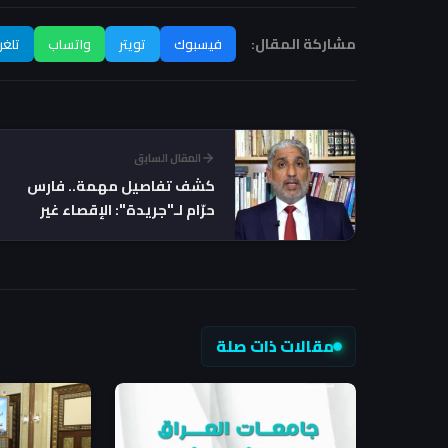
مشاركة المقال:
فيسبوك
تويتر
واتساب
تلغر
المقال السابق
كشف تفاصيل مهمة.. فارس
حرّام لـ"جريدة": الإقصاء غير
المباشر للمدنيين يهدّد بانفجار
اجتماعي!
مقالات ذات صلة