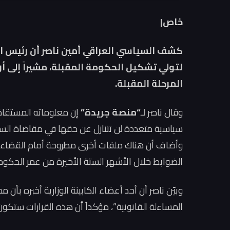
خاص|
كشف السياسي العراقي أمين ناصر أن رئيس الو
لتولي تشكيل الحكومة المقبلة، مشيراً إلى أ
المرحلة المقبلة.
وقال ناصر لـ
“منصة جريدة”
إن معلوماته المستقاة م
سياسية متعددة لن تتنازل عن حقها في مقاضاة السودا
وأضاف أن هناك ملفات أخرى مطروحة أمام القضاء تتع
الضوابط خلال الأشهر الستة الأخيرة من عمر الحكومة الح
وبيّن ناصر أن أحد أعضاء الكابينة الوزارية أخبره بأن 
المساءلة القانونية”، مؤكداً أن هذه القرارات ستك