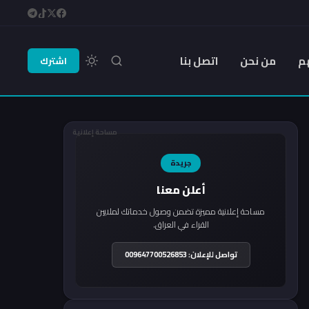
م
من نحن
اتصل بنا
اشترك
مساحة إعلانية
جريدة
أعلن معنا
مساحة إعلانية مميزة تضمن وصول خدماتك لملايين
القراء في العراق.
تواصل للإعلان: 009647700526853