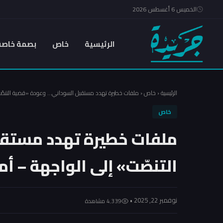
الخميس 6 أغسطس 2026
الرئيسية
خاص
بصمة خاصة
الرئيسية
‹
خاص
‹
ملفات خطيرة تهدد مستقبل السوداني… وعودة «قضية التنصّت»
خاص
ملفات خطيرة تهدد مستق
التنصّت» إلى الواجهة – أم
نوفمبر 22, 2025 •
4٬339 مشاهدة