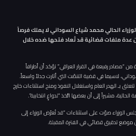
زراء الحالي محمد شياع السوداني لا يملك فرصاً
ن عدة ملفات قضائية قد تُعاد فتحها ضده خلال
ن “مصادر رفيعة في القرار العراقي” تؤكد أن أطرافاً
ني، لاسيما في قضية التنصّت التي أثارت جدلاً واسعاً.
لق بـ الهدر العام واستغلال النفوذ ومنح استثناءات خارج
الية، مشيراً إلى أن بعضها اتُّخذ “لدواعٍ انتخابية”.
مجلس الوزراء صوّت على استثناءات “قد تُعرّض الوزراء إلى
ون موضع تدقيق قضائي في الفترة المقبلة.