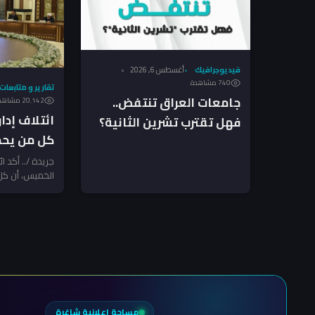
فيديوجرافيك
أغسطس 6, 2026
740 مشاهدة
تقارير و متابعات
جامعات العراق تنتفض..
20٬142 مشاهدة
ائتلاف إدار
فهل تقترب تشرين الثانية؟
كل من يحم
(فيديو جرافيك)
الدولة!
جريدة /.. أكد ائ
الخميس، أن كل
إرادة الدولة أو
مساحة إعلانية شاغرة