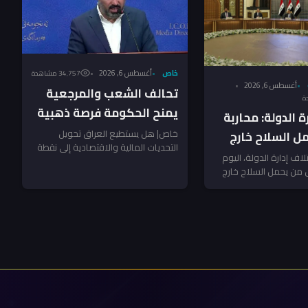
خاص
أغسطس 6, 2026
34٬757 مشاهدة
أغسطس 6, 2026
تحالف الشعب والمرجعية
يمنح الحكومة فرصة ذهبية
ة الدولة: محاربة
لضرب الفساد – النائب
خاص| هل يستطيع العراق تحويل
ل السلاح خارج
التحديات المالية والاقتصادية إلى نقطة
الشرماني لـ”جريدة”
تلاف إدارة الدولة، اليوم
انطلاق نحو إصلاح شامل؟ سؤال يفرض
 من يحمل السلاح خارج
نفسه مع...
 يستخدم...