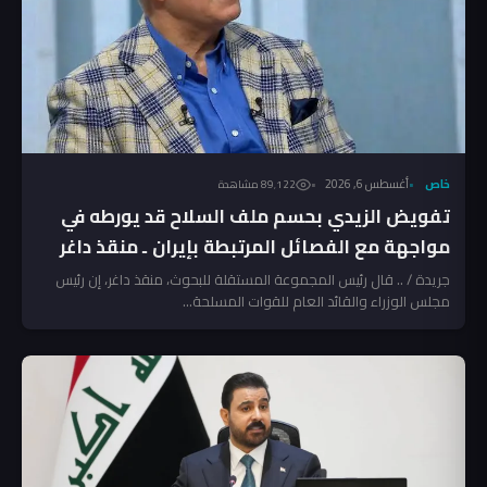
خاص
أغسطس 6, 2026
89٬122 مشاهدة
تفويض الزيدي بحسم ملف السلاح قد يورطه في
مواجهة مع الفصائل المرتبطة بإيران ـ منقذ داغر
جريدة / .. قال رئيس المجموعة المستقلة للبحوث، منقذ داغر، إن رئيس
مجلس الوزراء والقائد العام للقوات المسلحة...