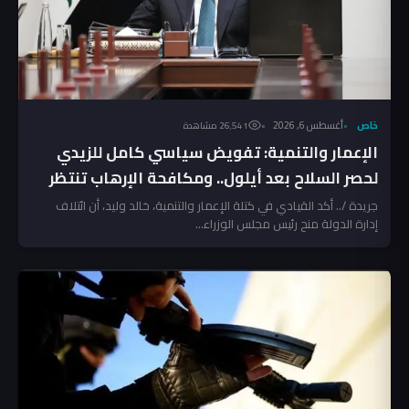
خاص
أغسطس 6, 2026
26٬541 مشاهدة
الإعمار والتنمية: تفويض سياسي كامل للزيدي
لحصر السلاح بعد أيلول.. ومكافحة الإرهاب تنتظر
المخالفين!
جريدة /.. أكد القيادي في كتلة الإعمار والتنمية، خالد وليد، أن ائتلاف
إدارة الدولة منح رئيس مجلس الوزراء...