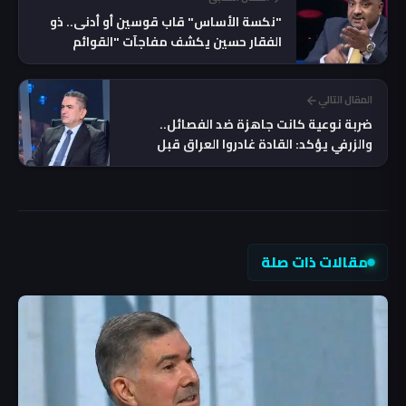
"نكسة الأساس" قاب قوسين أو أدنى.. ذو
الفقار حسين يكشف مفاجآت "القوائم
المدنية المزيفة"
المقال التالي
ضربة نوعية كانت جاهزة ضد الفصائل..
والزرفي يؤكد: القادة غادروا العراق قبل
التنفيذ
مقالات ذات صلة