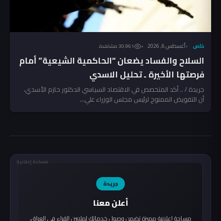
خاص
أغسطس 6, 2026
30٬961 مشاهدة
السلاح والفساد يضعان “الحاكمية الشيعية” أمام
فرصتها الأخيرة ـ تحليل الاسدي
جريدة / .. أكد المتخصص في الاقتصاد السياسي الدكتور حازم الأسدي،
أن التفويض الممنوح لرئيس مجلس الوزراء علي...
مساحة إعلانية
جريدة
أعلن معنا
مساحة إعلانية مميزة تضمن وصول خدماتك لملايين القراء في العراق.