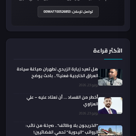
تواصل للإعلان: 009647700526853
الأكثر قراءة
هل تعيد زيارة الزيدي لطهران صياغة سيادة
العراق الخارجية فعليا؟.. باحث يوضح
يوليو 23, 2026
أخطر من الفساد … أن نعتاد عليه – علي
العزاوي
يوليو 23, 2026
“الخريجون بلا وظائف”.. صرخة من نائب:
الرواتب “اليدوية” تحمي الفضائيين!