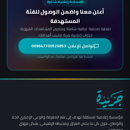
مساحة إعلانية شاغرة
أعلن معنا واضمن الوصول للفئة
المستهدفة
تغطية صحفية عراقية شاملة وملايين المشاهدات الشهرية.
خيارات إعلانية مرنة تناسب أهدافك.
تواصل للإعلان: 009647700526853
اضغط هنا للتواصل مباشرة عبر الواتساب
مؤسسة إعلامية مستقلة تهدف إلى نشر المعرفة والوعي الإخباري الجاد
والوطني، حول كل ما يخص العراق ومحيطه الإقليمي، بشكل مهني
وموضوعي.