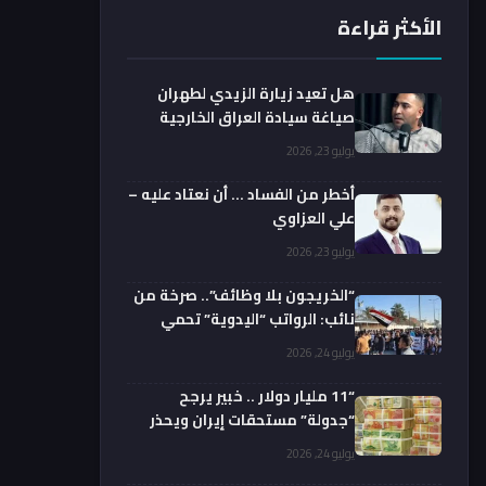
الأكثر قراءة
هل تعيد زيارة الزيدي لطهران
صياغة سيادة العراق الخارجية
فعليا؟.. باحث يوضح
يوليو 23, 2026
أخطر من الفساد … أن نعتاد عليه –
علي العزاوي
يوليو 23, 2026
“الخريجون بلا وظائف”.. صرخة من
نائب: الرواتب “اليدوية” تحمي
الفضائيين!
يوليو 24, 2026
“11 مليار دولار .. خبير يرجح
“جدولة” مستحقات إيران ويحذر
من السداد الفوري
يوليو 24, 2026