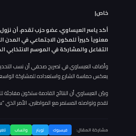
خاص|
أكد ياسر العيساوي، عضو حزب تقدم، أن نزول ر
معنوياً كبيراً للمكون الاجتماعي في المدن ا
التفاعل والمشاركة في الموسم الانتخابي الح
وأضاف العيساوي في تصريح صحفي أن نسب التحديث الحا
يعكس حماسة الشارع واستعداده للمشاركة الواسعة 
وبيّن العيساوي أن النتائج القادمة ستكون مفاجئة لل
تقدم وتواصله المستمر مع المواطنين، الأمر الذي “
مشاركة المقال:
فيسبوك
تويتر
واتساب
تلغر