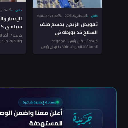
خاص
أغسطس 6, 026
خاص
أغسطس 6, 2026
14٬436 مشاهدة
الإعمار وا
تفويض الزيدي بحسم ملف
سياسي كام
السلاح قد يورطه في
السلاح بعد
جريدة /.. أكد ا
مواجهة مع الفصائل
جريدة / .. قال رئيس المجموعة
والتنمية، خالد و
الإرهاب تن
المستقلة للبحوث، منقذ داغر، إن رئيس
الدولة منح رئي
المرتبطة بإيران ـ منقذ داغر
مجلس الوزراء والقائد العام للقوات
المسلحة...
مساحة إعلانية شاغرة
أعلن معنا واضمن الوص
المستهدفة