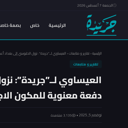
الجمعة 7 أغسطس 2026
الرئيسية
خاص
بصمة خاصة
الرئيسية
‹
تقارير و متابعات
‹
العيساوي لــ”جريدة”: نزول الحلبوسي إلى بغداد 
تقارير و متابعات
العيساوي لــ”جريدة”: نزو
دفعة معنوية للمكون الا
نوفمبر 5, 2025 •
3٬135 مشاهدة