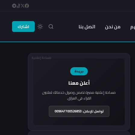
م
من نحن
اتصل بنا
اشترك
مساحة إعلانية
جريدة
أعلن معنا
مساحة إعلانية مميزة تضمن وصول خدماتك لملايين
القراء في العراق.
تواصل للإعلان: 009647700526853