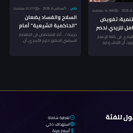
خاص
أغسطس 6, 2026
25٬377 مشاهدة
2
16٬769 مشاهدة
السلاح والفساد يضعان
لتنمية: تفويض
“الحاكمية الشيعية” أمام
ل للزيدي لحصر
فرصتها الأخيرة ـ تحليل
جريدة / .. أكد المتخصص في الاقتصاد
 أيلول.. ومكافحة
لقيادي في كتلة الإعمار
السياسي الدكتور حازم الأسدي، أن
الاسدي
ليد، أن ائتلاف إدارة
تظر المخالفين!
التفويض الممنوح لرئيس مجلس الوزراء
س مجلس الوزراء...
علي...
ول للفئة
تغطية شاملة
استهداف ذكي
أسعار مرنة