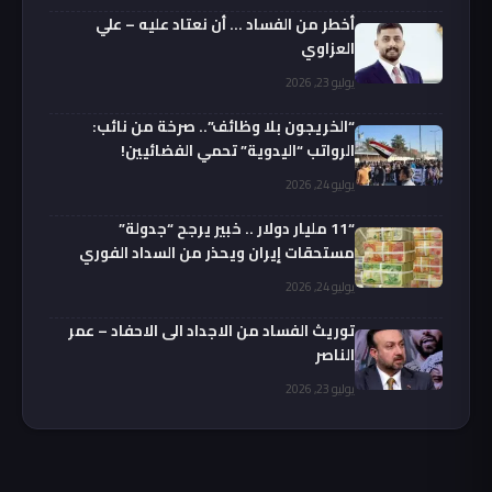
أخطر من الفساد … أن نعتاد عليه – علي
العزاوي
يوليو 23, 2026
“الخريجون بلا وظائف”.. صرخة من نائب:
الرواتب “اليدوية” تحمي الفضائيين!
يوليو 24, 2026
“11 مليار دولار .. خبير يرجح “جدولة”
مستحقات إيران ويحذر من السداد الفوري
يوليو 24, 2026
توريث الفساد من الاجداد الى الاحفاد – عمر
الناصر
يوليو 23, 2026