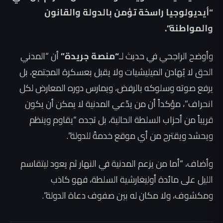
“أيديولوجيا راسخة تؤمن بالدولة والقانون
والمواطنة”.
وأوضح الراجحي في حديث لـ
“منصة جريدة”
أن “المدني
الحق لا يُهادن الميليشيات ولا يقبل بعسكرة المجتمع، بل
يرفع صوته وسلوكه بالرفض، ويمارس دوره المعارض لكل
انحراف”، مؤكداً أن من يدّعي المدنية لا يمكن أن يكون
قريباً من أحزاب السلطة الحالية، بل تجده “يقاوم وينظم
ويحشد ويقترح من أي موقع خدمةً للدولة”.
وأضاف، “أما من يزعم المدنية في النهار ثم يعود ليتقاسم
الليل على مائدة أوليغارشية السلطة، فهو كاذب
ومكشوف، ولا مكان له بين صفوف دعاة الدولة”.