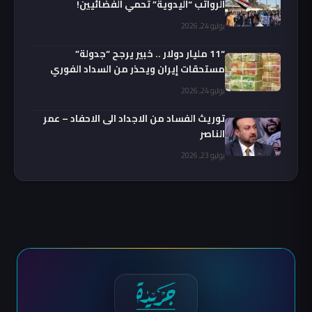
الرواتب “اليدوية” تحمي الفضائيين!
يوليو 24, 2026
“11 مليار دولار .. خبير يرجح “جدولة”
مستحقات إيران ويحذر من السداد الفوري
يوليو 24, 2026
توريث الفساد من الاجداد الى الاحفاد – عمر
الناصر
يوليو 23, 2026