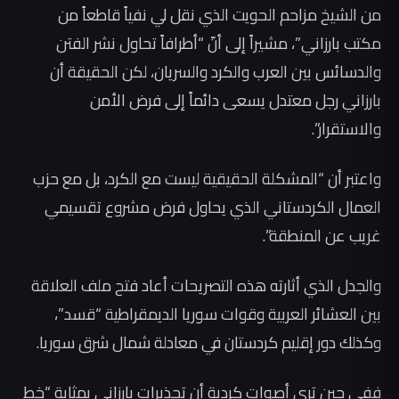
من الشيخ مزاحم الحويت الذي نقل لي نفياً قاطعاً من
مكتب بارزاني”، مشيراً إلى أنّ “أطرافاً تحاول نشر الفتن
والدسائس بين العرب والكرد والسريان، لكن الحقيقة أن
بارزاني رجل معتدل يسعى دائماً إلى فرض الأمن
والاستقرار”.
واعتبر أن “المشكلة الحقيقية ليست مع الكرد، بل مع حزب
العمال الكردستاني الذي يحاول فرض مشروع تقسيمي
غريب عن المنطقة”.
والجدل الذي أثارته هذه التصريحات أعاد فتح ملف العلاقة
بين العشائر العربية وقوات سوريا الديمقراطية “قسد”،
وكذلك دور إقليم كردستان في معادلة شمال شرق سوريا.
ففي حين ترى أصوات كردية أن تحذيرات بارزاني بمثابة “خط