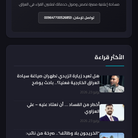
مساحة إعلانية مميزة تضمن وصول خدماتك لملايين القراء في العراق.
تواصل للإعلان: 009647700526853
الأكثر قراءة
هل تعيد زيارة الزيدي لطهران صياغة سيادة
العراق الخارجية فعليا؟.. باحث يوضح
يوليو 23, 2026
أخطر من الفساد … أن نعتاد عليه – علي
العزاوي
يوليو 23, 2026
“الخريجون بلا وظائف”.. صرخة من نائب: