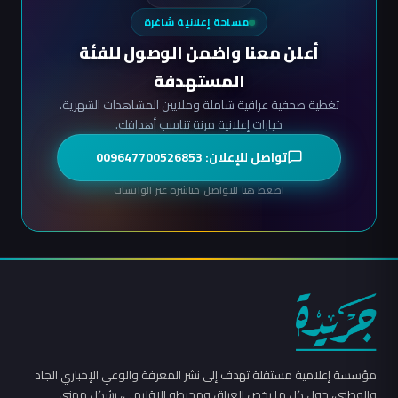
مساحة إعلانية شاغرة
أعلن معنا واضمن الوصول للفئة
المستهدفة
تغطية صحفية عراقية شاملة وملايين المشاهدات الشهرية.
خيارات إعلانية مرنة تناسب أهدافك.
تواصل للإعلان: 009647700526853
اضغط هنا للتواصل مباشرة عبر الواتساب
مؤسسة إعلامية مستقلة تهدف إلى نشر المعرفة والوعي الإخباري الجاد
والوطني، حول كل ما يخص العراق ومحيطه الإقليمي، بشكل مهني