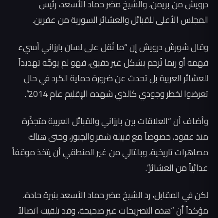
درويش من بريمن، والشيخ مضر حماد الأسعد، رئيس
المجلس الأعلى للقبائل والعشائر السورية من عفرين.
وقال شورش درويش إن “ما نُقل على لسان بارزاني أسيء
فهمه أو ربما تُرجم بشكل غير دقيق، فهو لم يوجّه تهديداً
للعشائر العربية بل تحدث عن ضرورة حماية الكرد في حال
تعرضوا لخطر وجودي كالذي شهده الإقليم عام 2014”.
وأضاف أن “العلاقات بين بارزاني والقبائل العربية متجذّرة
منذ عقود، خصوصاً مع قبيلة شمر والجبور، وحتى هناك
مصاهرات تاريخية، وبالتالي من غير المنطقي أن يتخذ موقفاً
عدائياً من العشائر”.
لكن في المقابل، رد الشيخ مضر حماد الأسعد بنبرة حادة،
مؤكداً أن “هذه التصريحات غير صحيحة، وقد تلقيت اتصالاً