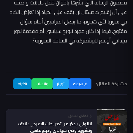
مضمون الرسالة التي نشرها باخوان حمل دلالات واضحة
على أن إقليم كردستان لن يقف على الحياد إذا تعرّض الكرد
في سوريا لأي هجوم، ما يجعل المراقبين أمام سؤال
مفتوح، فيما إذا كان مجرد تلويح سياسي أم مقدمة لدور
ميداني أوسع للبيشمركة في الساحة السورية؟.
مشاركة المقال:
فيسبوك
تويتر
واتساب
تلغرام
المقال السابق
قانوني يحذر من تصريحات الاعرجي: قذف
وتشويه وضرر سياسي ودبلوماسي