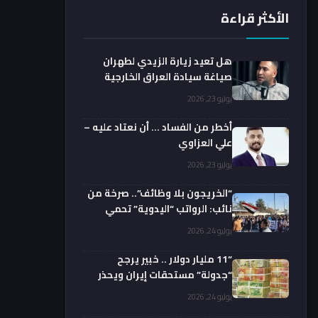
الأكثر قراءة
هل تعيد زيارة الزيدي لطهران
صياغة سيادة العراق الخارجية
فعليا؟.. باحث يوضح
يوليو 23, 2026
أخطر من الفساد … أن نعتاد عليه –
علي العزاوي
يوليو 23, 2026
“الخريجون بلا وظائف”.. صرخة من
نائب: الرواتب “اليدوية” تحمي
الفضائيين!
يوليو 24, 2026
“11 مليار دولار .. خبير يرجح
“جدولة” مستحقات إيران ويحذر
من السداد الفوري
يوليو 24, 2026