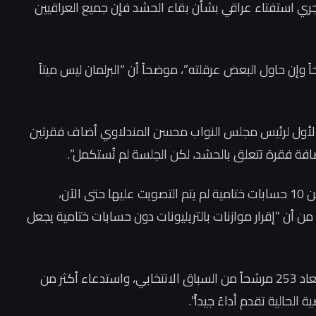
 أجري استفتاء عراقي بشأن بقاء الحشد فإن جميع العراقيين
ً وإن حاول البعض عرقلته”، موضحاً أن “البرلمان ليس ميتاً
 الأول لرئيس مجلس النواب محسن المندلاوي أضاف فقرتين
افة فقرة تتعلق بالحشد، لكن الجلسة لم تُستكمل”.
وفي ما يتعلق بالملفات المالية، أكد أن “هناك أكثر من 10 حسابات ختامية لم يتم التصويت عليها حتى الآن،
من أن “إقرار موازنات بالتريليونات دون حسابات ختامية يجعل
وعن الانتخابات المقبلة، كشف المعموري عن “استبعاد 253 مرشحاً من السباق الانتخابي، واستدعاء أكثر من