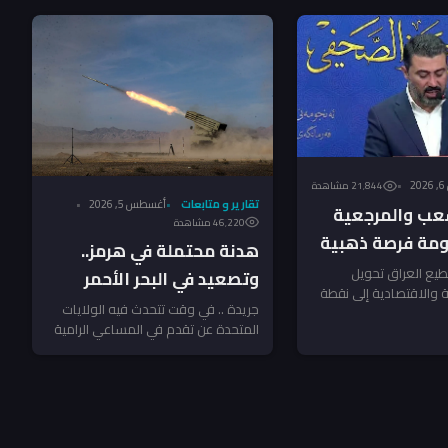
2
21٬844 مشاهدة
تقارير و متابعات
أغسطس 5, 2026
عب والمرجعية
46٬220 مشاهدة
ومة فرصة ذهبية
هدنة محتملة في هرمز..
د – النائب
يع العراق تحويل
وتصعيد في البحر الأحمر
ية والاقتصادية إلى نقطة
ـ”جريدة”
يهدد أمن الملاحة الإقليمي!
جريدة .. في وقت تتحدث فيه الولايات
صلاح شامل؟ سؤال يفرض
المتحدة عن تقدم في المساعي الرامية
إلى خفض التوتر في منطقة...