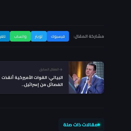
مشاركة المقال:
فيسبوك
تويتر
واتساب
تلغر
المقال السابق
البياتي: القوات الأميركية أنقذت
الفصائل من إسرائيل..
والانسحاب متفق عليه منذ
سنوات
مقالات ذات صلة