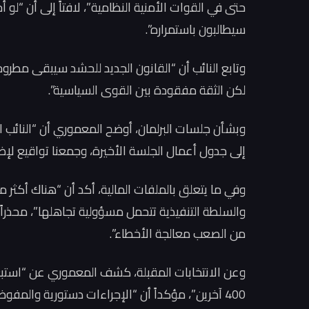
حتى في القوات الأمنية النظامية”، لافتاً إلى أن “لو
سيطالبون باستمراره”.
وتابع النائب أن “القانون الجديد للحشد سيبقى مطروحا
لكن الثقة مفقودة بين القوى السياسية”.
وبشأن جلسات البرلمان، أوضح المعموري أن “النائب
إلى جدول أعمال الجلسة الأخيرة، وجمعنا تواقيع لإض
والسلطة التنفيذية تتحمل مسؤولية تجاهلها”، محذراً 
من الصعب معالجة الأخطاء”.
400 آخرين”، مؤكداً أن “الإجراءات دستورية والمفوضية الحالية تقدم أداءً جيداً”.