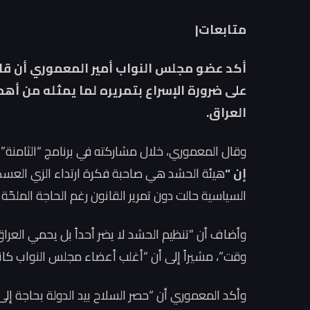
متابعات|
أكد عضو مجلس النواب أمير المعموري أن قان
على ضرورة الإسراع بتمريره لما يمثله من أه
العراق.
وقال المعموري، خلال مشاركته في برنامج “الثامنة” 
إن “
هيئة الحشد هي صاحبة فكرة ارتداء الزي العسكري 
السياسية حالت دون تمرير القانون رغم الحاجة الملحّة ل
وأضاف أن “تنظيم الحشد لا يضر أحداً بل يحمي الع
وقت”، مشيراً إلى أن “أغلب أعضاء مجلس النواب كانوا
وأكد المعموري أن “حصر السلاح بيد الدولة بحاجة إلى