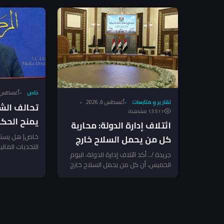
خاص
أغسطس 6, 026
تقارير و متابعات
أغسطس 6, 2026
تحالف الش
13٬511 مشاهدة
يمنح الحك
ائتلاف إدارة الدولة: محاربة
لضرب الفسا
خاص| هل يستط
كل من يحمل السلاح خارج
التحديات المال
الشرماني ل
الدولة!
جريدة /.. أكد ائتلاف إدارة الدولة، اليوم
انطلاق نحو إ
الخميس، أن كل من يحمل السلاح خارج
نفسه مع...
إرادة الدولة أو يستخدم...