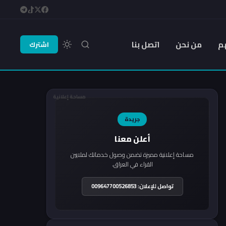
م
من نحن
اتصل بنا
اشترك
مساحة إعلانية
جريدة
أعلن معنا
مساحة إعلانية مميزة تضمن وصول خدماتك لملايين
القراء في العراق.
تواصل للإعلان: 009647700526853