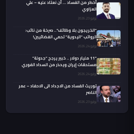
أخطر من الفساد … أن نعتاد عليه – علي
العزاوي
يوليو 23, 2026
“الخريجون بلا وظائف”.. صرخة من نائب:
الرواتب “اليدوية” تحمي الفضائيين!
يوليو 24, 2026
“11 مليار دولار .. خبير يرجح “جدولة”
مستحقات إيران ويحذر من السداد الفوري
يوليو 24, 2026
توريث الفساد من الاجداد الى الاحفاد – عمر
الناصر
يوليو 23, 2026