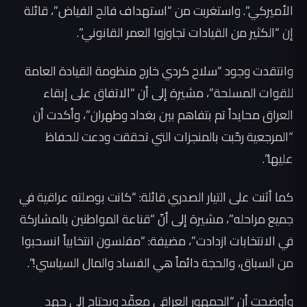
الأميركي”. واستغربت من “استهداف فالح الفياض”، قائلة
إن “الكثير من القيادات تجاوزوا العمر القانوني”.
وانتقدت وجود “سلاح كردي خارج منظومة القيادة العامة
للقوات المسلحة”، مشيرة إلى أن “الاتفاق على إبقاء
العراق محايداً تم بتفاهم بين بغداد وطهران”، وأكدت أن
“المرجعية رحّبت بالمنجزات التي تحققت ودعت للحفاظ
عليها”.
كما أثنت على التيار الصدري قائلة: “كانت بوصلته عراقية في
جميع مراحله”، مشيرة إلى أنّ “قناعة المواطنين بالمشاركة
في الانتخابات ازدادت”، مضيفة: “مفلسون انتخابياً انسحبوا
من السباق، والحجة دائماً هي الفساد والمال السياسي!”.
وأوضحت أن “الجمهور العراقي معقّد ويحتاج إلى جهد