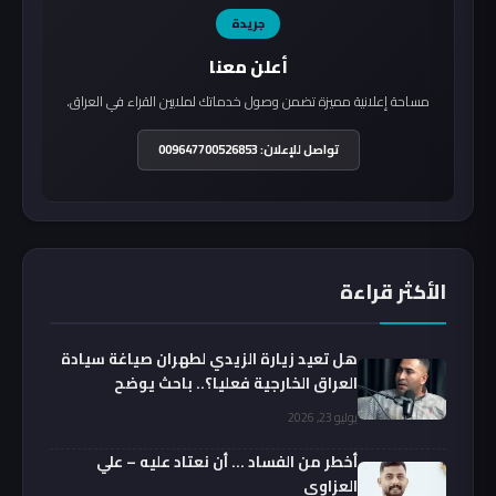
جريدة
أعلن معنا
مساحة إعلانية مميزة تضمن وصول خدماتك لملايين القراء في العراق.
تواصل للإعلان: 009647700526853
الأكثر قراءة
هل تعيد زيارة الزيدي لطهران صياغة سيادة
العراق الخارجية فعليا؟.. باحث يوضح
يوليو 23, 2026
أخطر من الفساد … أن نعتاد عليه – علي
العزاوي