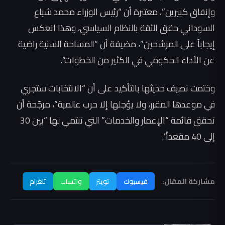
وإنفاق كبيرين”، معتبرة أن “رئيس الوزراء محمد شياع
السوداني حقق الثقة بالنظام السياسي، وهذا انعكس
إيجاباً على المرشحين”، مضيفة أن “المساحة السنية راضية
عن الأداء الحكومي في الكثير من الخطوات”.
وختمت نصيف حديثها بالتأكيد على أن “الانتخابات ستجري
في موعدها المقرر، ولا يؤجلها إلا حرب عالمية”، مرجّحة أن
تحقق قائمة “الإعمار والخدمات” التي تنتمي لها “بين 30
إلى 40 مقعداً”.
مشاركة المقال:
فيسبوك
تويتر
واتساب
تلغرام