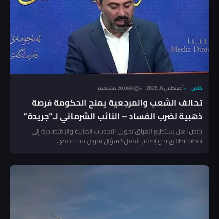
خاص
أغسطس 6, 2026
20٬099 مشاهدة
تحالف الشعب والمرجعية يمنح الحكومة فرصة
ذهبية لضرب الفساد – النائب الشرماني لـ”جريدة”
خاص| هل يستطيع العراق تحويل التحديات المالية والاقتصادية إلى
نقطة انطلاق نحو إصلاح شامل؟ سؤال يفرض نفسه مع...