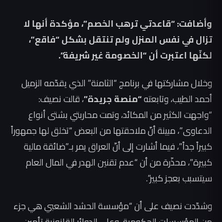
وأضافت: “قاعدتي ترهب الخصم”، مؤكدة أنها لا
تزال في نفس المنزل ولم تنتقل بشكل “فاقع”،
لكنّها اعتبرت أن “الخصومة غير شريفة”.
وخلال مشاركتها في برنامج “الثامنة” الذي يقدّمه الزميل
أحمد الطيب، وتابعته
“منصة جريدة”
، قالت نصيف:
“واجهت الكثير من المكائد، وتمت محاربتي بشتى أنواع
الدعاوى”، مبينة أنّ ملاحقتها من البعض “تخلق لها جمهوراً
كبيراً جداً”، فيما أشارت إلى أنّ العراق يمر بـ”ضائقة مالية
كبيرة”، محذّرة من أن “عدم تقنين الهدر في المال العام
سيتسبب بعجز كبير”.
وشدّدت نصيف على أن “مؤسسة الحشد الشعبي هي جزء
من المؤسسات الحكومية، وعلى الدوائر القانونية تأمين