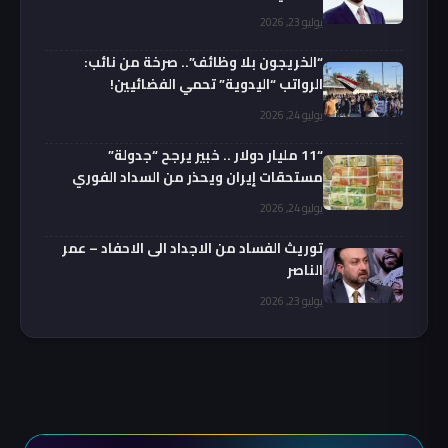
يوليو 23, 2026
“الخريجون بلا وظائف”.. صرخة من نائب:
الرواتب “اليدوية” تحمي الفضائيين!
يوليو 24, 2026
“11 مليار دولار .. خبير يرجح “جدولة”
مستحقات إيران ويحذر من السداد الفوري
يوليو 24, 2026
توريث الفساد من الاجداد الى الاحفاد – عمر
الناصر
يوليو 23, 2026