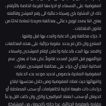
المفوضية على الاسماء او اجراءها القرعة الخاصة بالأرقام ،
ذلك ان الاشارة باي وسيلة دعائية الى رقم المرشح وقائمته
يعني اننا بصدد ترويج دعائي بمخالفة صريحة للمادة (24) من
قانون الانتخابات .
3. جزاء مخالفة زمن الدعاية والبدء بها قبل وقتها .
المشرع وان كان لم يحدد عقوبة جزائية على هذه المخالفات
واقصد بها البدء بالدعاية واعلان ارقام المرشحين واسماء
قوائمهم قبل التاريخ المحدد قانوناً, لكن هذا لا يعني عدم
امكانية ايقاع أي جزاء على مخالفة المرشحين لقرارات
المفوضية الصادرة بخصوص تحديد موعد بدء الدعاية
وانتهائها حيث تملك المفوضية ومن خلال مجلسها ايقاع
جزاءات ذات طبيعة ادارية (كالغرامات أو سحب المصادقة أو
الحرمان أو سحب اعتماد المراقبين) والتي وان كانت اقل ردعاً
مقارنة بالعقوبة الجزائية، عدا حالتي(الحرمان من المشاركة