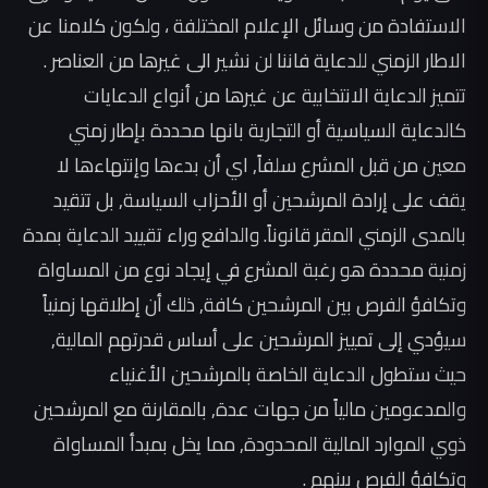
الاستفادة من وسائل الإعلام المختلفة ، ولكون كلامنا عن
الاطار الزمني للدعاية فاننا لن نشير الى غيرها من العناصر .
تتميز الدعاية الانتخابية عن غيرها من أنواع الدعايات
كالدعاية السياسية أو التجارية بانها محددة بإطار زمني
معين من قبل المشرع سلفاً, اي أن بدءها وإنتهاءها لا
يقف على إرادة المرشحين أو الأحزاب السياسة, بل تتقيد
بالمدى الزمني المقر قانوناً. والدافع وراء تقييد الدعاية بمدة
زمنية محددة هو رغبة المشرع في إيجاد نوع من المساواة
وتكافؤ الفرص بين المرشحين كافة, ذلك أن إطلاقها زمنياً
سيؤدي إلى تمييز المرشحين على أساس قدرتهم المالية,
حيث ستطول الدعاية الخاصة بالمرشحين الأغنياء
والمدعومين مالياً من جهات عدة, بالمقارنة مع المرشحين
ذوي الموارد المالية المحدودة, مما يخل بمبدأ المساواة
وتكافؤ الفرص بينهم .