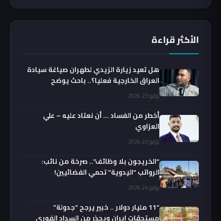
الأكثر قراءة
هل تعيد زيارة الزيدي لطهران صياغة سيادة
العراق الخارجية فعليا؟.. باحث يوضح
يوليو 23, 2026
أخطر من الفساد … أن نعتاد عليه – علي
العزاوي
يوليو 23, 2026
“الخريجون بلا وظائف”.. صرخة من نائب:
الرواتب “اليدوية” تحمي الفضائيين!
يوليو 24, 2026
“11 مليار دولار .. خبير يرجح “جدولة”
مستحقات إيران ويحذر من السداد الفوري