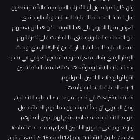
وان كان المرشحون أو الأحزاب السياسية غالباً ما ينشطون
قبل المدة المحددة للدعاية الانتخابية وبأساليب شتى
الغرض منها الخروج على هذا التقييد, لكن هذا لن يعفيهم
من المساءلة القانونية متى ما انطبقت على تصرفاتهم
صفة الدعاية الانتخابية الخارجة عن إطارها الزمني. وبحث
الإطار الزمني يتطلب معرفة توجه المشرع العراقي في تحديد
بدء الدعاية الانتخابية وأمدها, كذلك المدة الفاصلة بين
انتهائها وإدلاء الناخبين بأصواتهم.
1. بدء الدعاية الانتخابية وأمدها.
تختلف التشريعات في تحديد موعد بدء الدعاية الانتخابية,
ومن البديهي ان يبدأ المرشحون حملاتهم الدعائية قبل
موعد الانتخاب بمدة مناسبة تتيح لهم عرض أفكارهم
وبرامجهم على جمهور الناخبين العراق فقد حددت المادة(
24) من قانون الانتخابات رقم (12) لسنة 2018 المعدل تاريخ