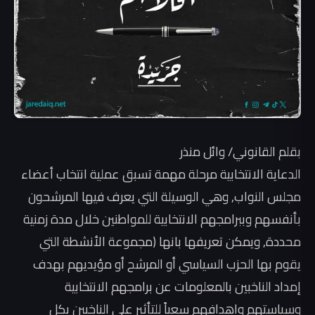
بقلم القانوني/ وائل منذر
الدعاية الانتخابية مرحلة مهمة تسبق عملية انتخاب أعضاء
مجلس النواب, وهي الوسيلة التي يعرف فيها المرشحون
بأنفسهم وببرامجهم الانتخابية للمواطنين خلال مدة زمنية
محددة, ويمكن تعريفها بانها (مجموعة الأنشطة التي
يقوم بها الحزب السياسي أو المرشح أو مؤيديهم بهدف
إمداد الناخبين بالمعلومات عن برامجهم الانتخابية
وسياستهم واهدافهم سعياً للتأثير على الناخبين بكل