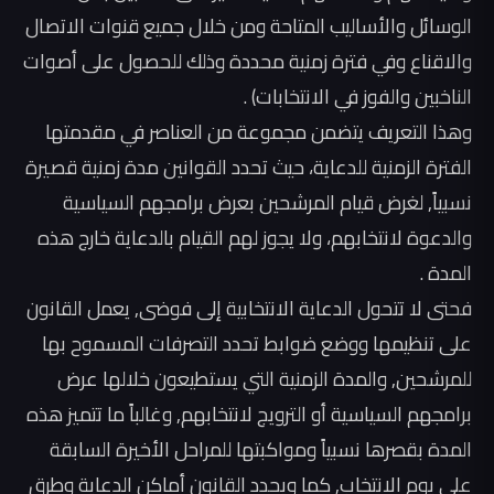
الوسائل والأساليب المتاحة ومن خلال جميع قنوات الاتصال
والاقناع وفي فترة زمنية محددة وذلك للحصول على أصوات
الناخبين والفوز في الانتخابات) .
وهذا التعريف يتضمن مجموعة من العناصر في مقدمتها
الفترة الزمنية للدعاية، حيث تحدد القوانين مدة زمنية قصيرة
نسبياً, لغرض قيام المرشحين بعرض برامجهم السياسية
والدعوة لانتخابهم، ولا يجوز لهم القيام بالدعاية خارج هذه
المدة .
فحتى لا تتحول الدعاية الانتخابية إلى فوضى, يعمل القانون
على تنظيمها ووضع ضوابط تحدد التصرفات المسموح بها
للمرشحين, والمدة الزمنية التي يستطيعون خلالها عرض
برامجهم السياسية أو الترويج لانتخابهم, وغالباً ما تتميز هذه
المدة بقصرها نسبياً ومواكبتها للمراحل الأخيرة السابقة
على يوم الانتخاب, كما ويحدد القانون أماكن الدعاية وطرق