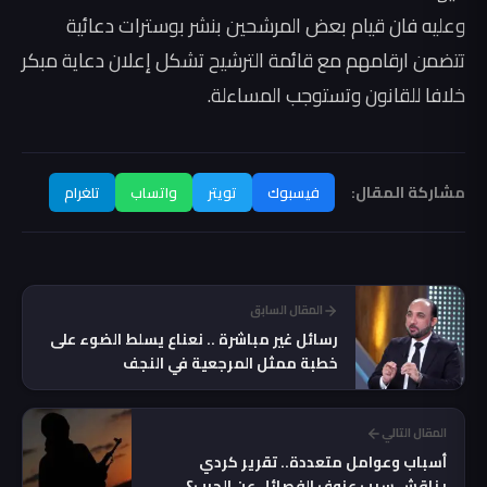
وعليه فان قيام بعض المرشحين بنشر بوسترات دعائية
تتضمن ارقامهم مع قائمة الترشيح تشكل إعلان دعاية مبكر
خلافا للقانون وتستوجب المساءلة.
مشاركة المقال:
فيسبوك
تويتر
واتساب
تلغرام
المقال السابق
رسائل غير مباشرة .. نعناع يسلط الضوء على
خطبة ممثل المرجعية في النجف
المقال التالي
أسباب وعوامل متعددة.. تقرير كردي
يناقش سبب عزوف الفصائل عن الحرب؟