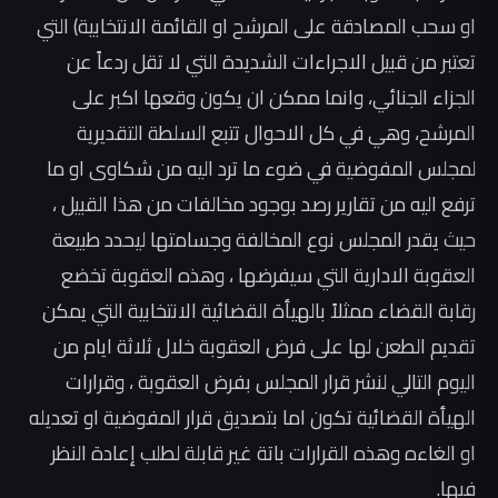
او سحب المصادقة على المرشح او القائمة الانتخابية) التي
تعتبر من قبيل الاجراءات الشديدة التي لا تقل ردعاً عن
الجزاء الجنائي، وانما ممكن ان يكون وقعها اكبر على
المرشح، وهي في كل الاحوال تتبع السلطة التقديرية
لمجلس المفوضية في ضوء ما ترد اليه من شكاوى او ما
ترفع اليه من تقارير رصد بوجود مخالفات من هذا القبيل ،
حيث يقدر المجلس نوع المخالفة وجسامتها ليحدد طبيعة
العقوبة الادارية التي سيفرضها ، وهذه العقوبة تخضع
رقابة القضاء ممثلاً بالهيأة القضائية الانتخابية التي يمكن
تقديم الطعن لها على فرض العقوبة خلال ثلاثة ايام من
اليوم التالي لنشر قرار المجلس بفرض العقوبة ، وقرارات
الهيأة القضائية تكون اما بتصديق قرار المفوضية او تعديله
او الغاءه وهذه القرارات باتة غير قابلة لطلب إعادة النظر
فيها.