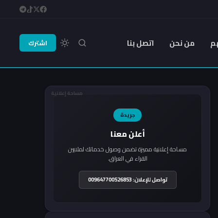
م
من نحن
اتصل بنا
اشترك
مساحة إعلانية
جريدة
أعلن معنا
مساحة إعلانية مميزة تضمن وصول خدماتك لملايين
القراء في العراق.
تواصل للإعلان: 009647700526853