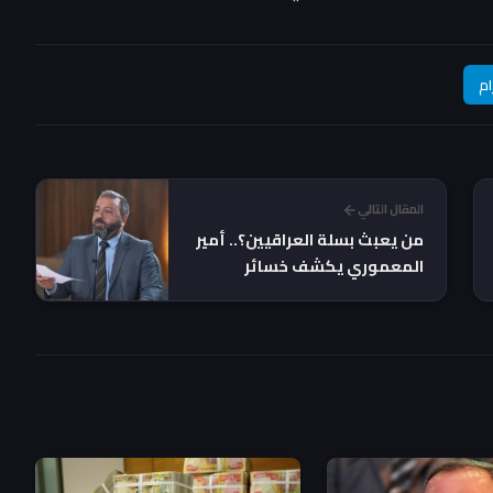
ام
المقال التالي
من يعبث بسلة العراقيين؟.. أمير
المعموري يكشف خسائر
مليارية (فيديو غرافيك جريدة)