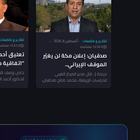
تقارير و متابعات
تقارير و متابعات
أغسطس 8, 2026
15٬623 مشاهدة
10٬563 مشاهدة
تعليق أحم
صدقيان: إعلان مكة لن يغيّر
“اتفاقية م
الموقف الإيراني..
تشكيل الن
والمراهنة على انهيار
خاص وصف النائ
جريدة |.. قال مدير المركز العربي
الدكتور أحمد ا
للدراسات الإيرانية، محمد صالح صدقيان،
الاقتصاد رهان غير مجدٍ
«اتفاقية مكة ل
إن إعلان مكة أو ما يُعرف بـ”اتفاق...
السعودية وتركي