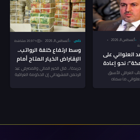
أغسطس 8, 2026
خاص
أغسطس 8, 2026
20٬971 مشاهدة
وسط ارتفاع كلفة الرواتب..
د العلواني على
الإقتراض الخيار المتاح أمام
كة”: نحو إعادة
الحكومة العراقية – خبير
جريدة/.. قال الخبير المالي والمصرفي عبد
ظام الإقليمي
ب العراقي الأسبق
الرحمن المشهداني إن الحكومة العراقية
لعلواني ما سماه
لم يعد أمامها سوى اللجوء إلى
لدفاع المشترك» بين
الاقتراض...
ا وباكستان،...