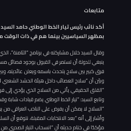
متابعات
أكد نائب رئيس تيار الخط الوطني حامد السيد
بمظهر السياسيين بينما هم في ذات الوقت مس
وقال السيد خلال مشاركته في برنامج “الثامنة”، الذي
ينبغي للدولة أن تستمر في القبول بوجود فصائل مسلحة
فرق كبير بين سلاح يتحدث باسمه ويعلن عائديته، وبي
وبيّن أن “سلاح العصائب داخل هيئة الحشد الشعبي لا 
“القلق الحقيقي يأتي من السلاح الذي يؤدي إلى فري
وتابع السيد: “تيار الخط الوطني يضم قيادات شابة و
“السلاح لا يمكن أن يفرض على الناخب العراقي من ير
وأشار إلى أنه “بعد الانتخابات المقبلة، نتوقع أن ا
مؤكدًا في ختام حديثه أن “انسحاب التيار الصدري من ال