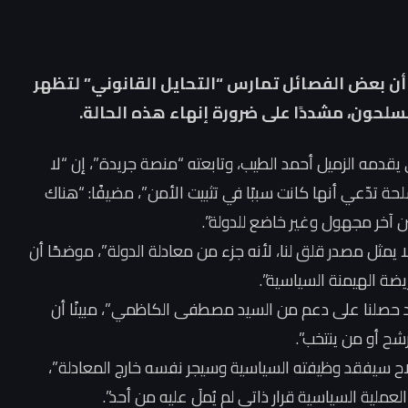
 أن بعض الفصائل تمارس “التحايل القانوني” لتظهر
لحون، مشددًا على ضرورة إنهاء هذه الحالة.
 يقدمه الزميل أحمد الطيب، وتابعته “منصة جريدة”، إن “لا
 تدّعي أنها كانت سببًا في تثبيت الأمن”، مضيفًا: “هناك
ن آخر مجهول وغير خاضع للدولة”.
يمثل مصدر قلق لنا، لأنه جزء من معادلة الدولة”، موضحًا أن
ضة الهيمنة السياسية”.
قد حصلنا على دعم من السيد مصطفى الكاظمي”، مبينًا أن
شح أو من ينتخب”.
لسلاح سيفقد وظيفته السياسية وسيجر نفسه خارج المعادلة”،
عملية السياسية قرار ذاتي لم يُملَ عليه من أحد”.