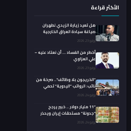
الأكثر قراءة
هل تعيد زيارة الزيدي لطهران
صياغة سيادة العراق الخارجية
فعليا؟.. باحث يوضح
يوليو 23, 2026
أخطر من الفساد … أن نعتاد عليه –
علي العزاوي
يوليو 23, 2026
“الخريجون بلا وظائف”.. صرخة من
نائب: الرواتب “اليدوية” تحمي
الفضائيين!
يوليو 24, 2026
“11 مليار دولار .. خبير يرجح
“جدولة” مستحقات إيران ويحذر
من السداد الفوري
يوليو 24, 2026