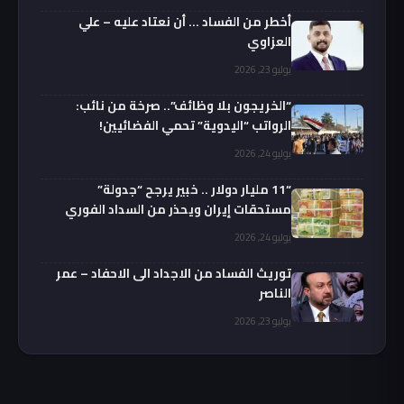
أخطر من الفساد … أن نعتاد عليه – علي
العزاوي
يوليو 23, 2026
“الخريجون بلا وظائف”.. صرخة من نائب:
الرواتب “اليدوية” تحمي الفضائيين!
يوليو 24, 2026
“11 مليار دولار .. خبير يرجح “جدولة”
مستحقات إيران ويحذر من السداد الفوري
يوليو 24, 2026
توريث الفساد من الاجداد الى الاحفاد – عمر
الناصر
يوليو 23, 2026