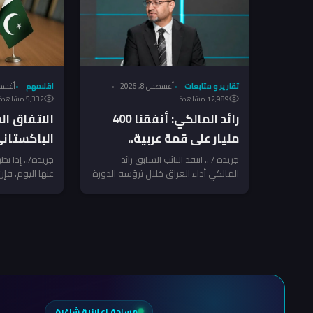
تقارير و متابعات
أغسطس 8, 2026
اقلامهم
أغسطس 7
12٬989 مشاهدة
5٬332 مشاهدة
رائد المالكي: أنفقنا 400
الاتفاق ا
مليار على قمة عربية..
الباكستاني
وانتهينا ببيانات ضد العراق!
نقرأه؟
جريدة / .. انتقد النائب السابق رائد
جريدة/.. إذا نظر
المالكي أداء العراق خلال ترؤسه الدورة
عنها اليوم، فإن
الحالية للقمة العربية، مشيراً إلى...
للدفاع المشترك
وباكستان...
مساحة إعلانية شاغرة