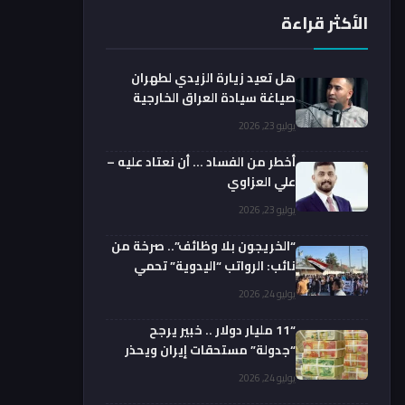
الأكثر قراءة
هل تعيد زيارة الزيدي لطهران
صياغة سيادة العراق الخارجية
فعليا؟.. باحث يوضح
يوليو 23, 2026
أخطر من الفساد … أن نعتاد عليه –
علي العزاوي
يوليو 23, 2026
“الخريجون بلا وظائف”.. صرخة من
نائب: الرواتب “اليدوية” تحمي
الفضائيين!
يوليو 24, 2026
“11 مليار دولار .. خبير يرجح
“جدولة” مستحقات إيران ويحذر
من السداد الفوري
يوليو 24, 2026