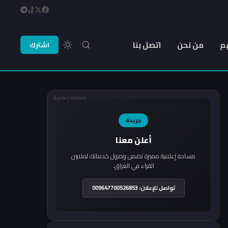
م
من نحن
اتصل بنا
اشترك
مساحة إعلانية
جريدة
أعلن معنا
مساحة إعلانية مميزة تضمن وصول خدماتك لملايين
القراء في العراق.
تواصل للإعلان: 009647700526853