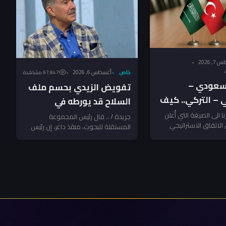
, 2026
خاص
أغسطس 6, 2026
97٬847 مشاهدة
لسعودي –
تفويض الزيدي بحسم ملف
 – التركي.. كيف
السلاح قد يورطه في
مواجهة مع الفصائل
نا الى الصيغة التي أُعلن
جريدة / .. قال رئيس المجموعة
 الاتفاق الاستراتيجي
المستقلة للبحوث، منقذ داغر، إن رئيس
المرتبطة بإيران ـ منقذ داغر
 بين السعودية وتركيا
مجلس الوزراء والقائد العام للقوات
المسلحة...