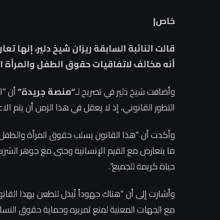
خاص|
قالت النائبة السابقة ريزان شيخ دلير، إنها 
أنه مخالف لاتفاقيات حقوق الطفل والمرأة الت
وأضافت شيخ دلير في تصريح لـ
“منصة جريدة”
أن “ا
التطور القانوني، إذ لا يعقل في هذا الزمن أن يتم ال
وأكدت أن “هذا القانون يسلب حقوق المرأة والطفل،
ما يتعارض مع القيم الإنسانية وحتى مع جوهر الشر
حياة كريمة للجميع”.
وأشارت إلى أن “هناك جهوداً تُبذل للطعن بهذا القا
مع الجهات المعنية لمنع تمريره وحماية حقوق النساء