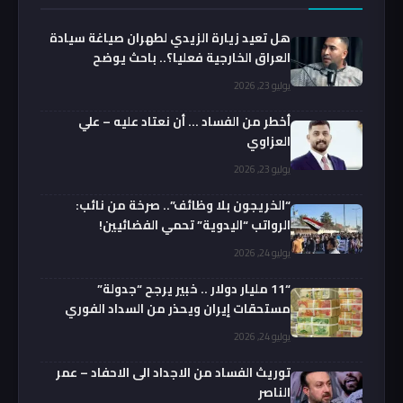
هل تعيد زيارة الزيدي لطهران صياغة سيادة
العراق الخارجية فعليا؟.. باحث يوضح
يوليو 23, 2026
أخطر من الفساد … أن نعتاد عليه – علي
العزاوي
يوليو 23, 2026
“الخريجون بلا وظائف”.. صرخة من نائب:
الرواتب “اليدوية” تحمي الفضائيين!
يوليو 24, 2026
“11 مليار دولار .. خبير يرجح “جدولة”
مستحقات إيران ويحذر من السداد الفوري
يوليو 24, 2026
توريث الفساد من الاجداد الى الاحفاد – عمر
الناصر