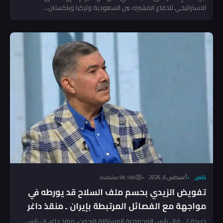
الاستراتيجي للدفاع المشترك بين السعودية وتركيا وباكستان...
خاص
أغسطس 6, 2026
98٬196 مشاهدة
تفويض الزيدي بحسم ملف السلاح قد يورطه في
مواجهة مع الفصائل المرتبطة بإيران ـ منقذ داغر
جريدة / .. قال رئيس المجموعة المستقلة للبحوث، منقذ داغر، إن رئيس