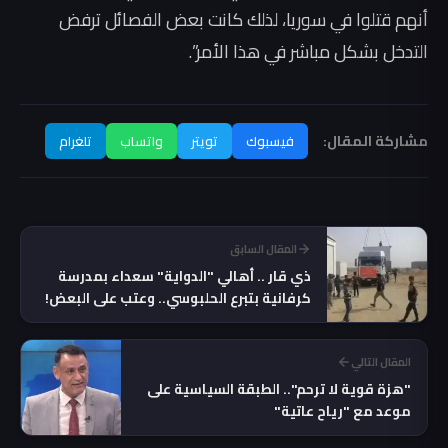
أنهم قتلوا في سوريا، لذلك كانت بعض الفصائل ترفض
التدخل بشكل مباشر في هذا الأمر”.
مشاركة المقال:
فيسبوك
تويتر
واتساب
تلغرام
المقال السابق
ذي قار .. أهالي "الدواية" سعداء بمدرسة
كرفانية بتبرع الحلبوسي.. وعتب على البعض!
(فيديو)
المقال التالي
"هزة قوية لا ترحم".. الطبقة السياسية على
موعد مع "رياح عاتية"