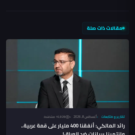
مقالات ذات صلة
تقارير و متابعات
أغسطس 8, 2026
16٬828 مشاهدة
رائد المالكي: أنفقنا 400 مليار على قمة عربية..
وانتهينا ببيانات ضد العراق!