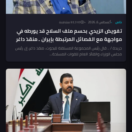
خاص
أغسطس 6, 2026
93٬310 مشاهدة
تفويض الزيدي بحسم ملف السلاح قد يورطه في
مواجهة مع الفصائل المرتبطة بإيران ـ منقذ داغر
جريدة / .. قال رئيس المجموعة المستقلة للبحوث، منقذ داغر، إن رئيس
مجلس الوزراء والقائد العام للقوات المسلحة...