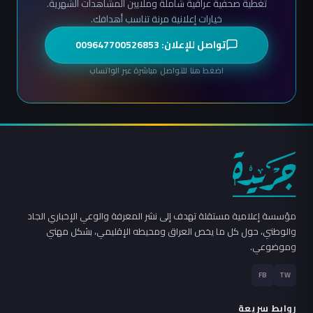
تغطية صحفية عراقية شاملة وملايين المشاهدات الشهرية.
خيارات إعلانية مرنة تناسب أهدافك.
تواصل للإعلان: 009647700526853
اضغط هنا للتواصل مباشرة عبر الواتساب
مؤسسة إعلامية مستقلة تهدف إلى نشر المعرفة والوعي الإخباري الجاد
والوطني، حول كل ما يخص العراق ومحيطه الإقليمي، بشكل مهني
وموضوعي.
FB
TW
روابط سريعة