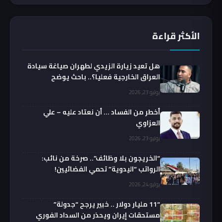
الأكثر قراءة
هل تعيد زيارة الزيدي لطهران صياغة سيادة
العراق الخارجية فعليا؟.. باحث يوضح
يوليو 23, 2026
أخطر من الفساد … أن نعتاد عليه – علي
العزاوي
يوليو 23, 2026
“الخريجون بلا وظائف”.. صرخة من نائب:
الرواتب “اليدوية” تحمي الفضائيين!
يوليو 24, 2026
“11 مليار دولار .. خبير يرجح “جدولة”
مستحقات إيران ويحذر من السداد الفوري