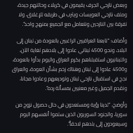
وبعض نازحي الجرف يقيمون في كربلاء وحالتهم جيدة،
وملف نازحي العويسات ويثرب في طريقه للإغلاق، ولا
تفرقة بين النازحين ونتعامل مع الجميع بمنهج واحد”.
وأضاف: “تابعنا العراقيين الراغبين بالعودة من لبنان إلى
البلاد، ونحو 4500 لبناني عادوا إلى بلادهم لغاية الآن،
واللبنانيون استقبلناهم بكرم العراق واليوم بدأوا بالعودة،
و4500 عادوا إلى لبنان وهناك زخم بشأن العودة، والعراق
نجح في استقبال نازحي لبنان وتوديعهم وعادوا مجانا،
ونقدم الجميل وغير معنيين بمسألة رده”.
وأوضح، “لدينا رؤية ومستعدون في حال حصول نزوح من
سوريا، والجنود السوريون الذين سلموا أنفسهم اليوم
وسيعودون إلى بلدهم لاحقاً”.