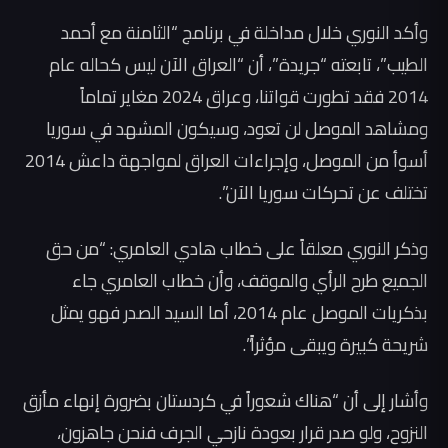
وأكد النوري خلال مداخلة في برنامج “الثامنة مع أحمد
الطيب”، تابعته “جريدة”، أن “العراق الآن ليس كحاله عام
2014 فقد تطورت قواتنا، وعراق 2024 مغاير تماماً
ومشاهد الموصل لن تعود، وسيكون المشهد في سوريا
أسوأ من الموصل، وإجراءات العراق لمواجهة داعش 2014
تختلف عن تحركات سوريا الآن”.
وذكر النوري معلقاً على خطاب هادي العامري: “من حق
الجميع طرح الرأي والموقف، وأن خطاب العامري جاء
بذكريات الموصل عام 2014، أما السيد الصدر فهو يمثل
شريحة كبيرة ويبقى مؤثراً”.
وأشار إلى أن “هناك شعوراً في كردستان بضرورة إنهاء مأزق
النزوح، ولو صدر قرار بعودة نازحي الجرف فنحن جاهزون،