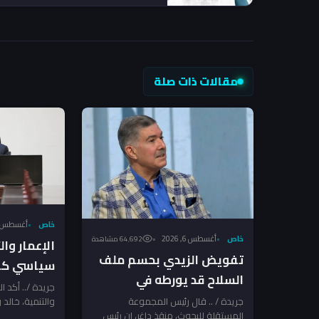
مقالات ذات صلة
خاص
أغسطس 6, 026
خاص
أغسطس 6, 2026
64٬692 مشاهدة
الإعمار وا
تفويض الزيدي بحسم ملف
سياسي كام
السلاح قد يورطه في
السلاح بعد
جريدة /.. أكد ا
مواجهة مع الفصائل
جريدة / .. قال رئيس المجموعة
والتنمية، خالد و
الإرهاب تن
المستقلة للبحوث، منقذ داغر، إن رئيس
الدولة منح رئي