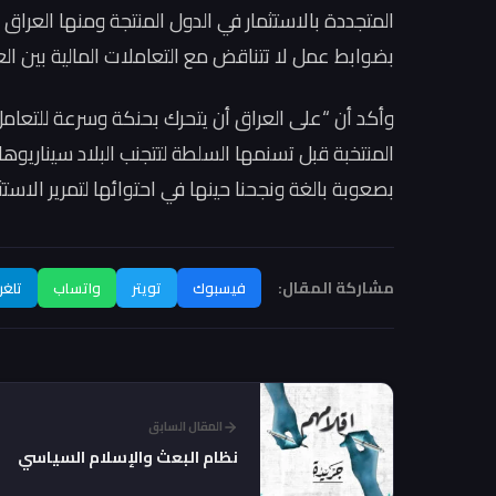
المتجددة بالاستثمار في الدول المنتجة ومنها العراق 
بضوابط عمل لا تتناقض مع التعاملات المالية بين الع
وأكد أن “على العراق أن يتحرك بحنكة وسرعة للتعام
المنتخبة قبل تسنمها السلطة لتتجنب البلاد سيناريوها
بصعوبة بالغة ونجحنا حينها في احتوائها لتمرير الاستث
مشاركة المقال:
فيسبوك
تويتر
واتساب
تلغر
المقال السابق
نظام البعث والإسلام السياسي