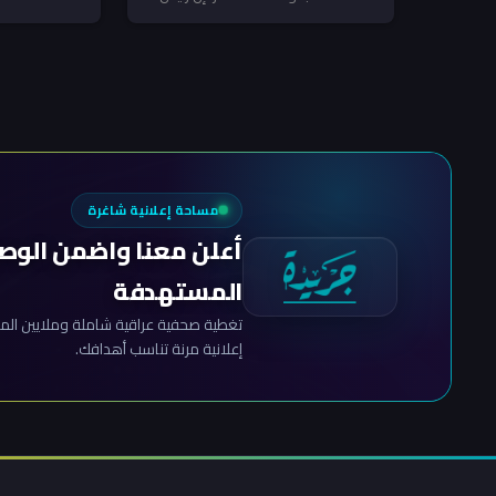
المرتبطة بإيران ـ منقذ داغر
مجلس الوزراء والقائد العام للقوات
المسلحة...
مساحة إعلانية شاغرة
أعلن معنا واضمن الوص
المستهدفة
تغطية صحفية عراقية شاملة وملايين المش
إعلانية مرنة تناسب أهدافك.