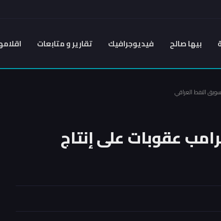
بيها صالح
فيديوجرافيك
تقارير و متابعات
اقلامه
سويق النفط العراقي
امب عقوبات على إنتاج