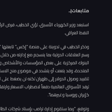
متابعات|..
استبعد وزير الكهرباء الأسبق، لؤي الخطيب، فرض ال
النفط العراقي.
وذكر الخطيب في تدوينة على منصة “إكس” تابعتها ”
رسم العلاقات الدولية بما ينسجم مع إدارته من خلا
البنوك المركزية على بعض المؤسسات والأشخاص وحت
المتحدة، وقد يتعنت أو يتشدد في موضوع منح الاستثناء
لتقييد وصول الدولار إلى طهران لكنه لن يضغط على ا
لرفد الأسواق العالمية دفعاً لاضطراب الاسعار وارت
كإيران وروسيا وغيرهما”.
وتوقع، “ربما ستقوم إدارة ترامب بإسناد شركات الطاق