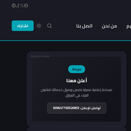
م
من نحن
اتصل بنا
اشترك
مساحة إعلانية
جريدة
أعلن معنا
مساحة إعلانية مميزة تضمن وصول خدماتك لملايين
القراء في العراق.
تواصل للإعلان: 009647700526853