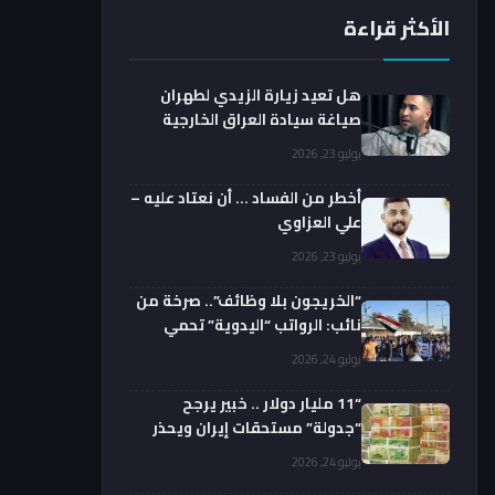
الأكثر قراءة
هل تعيد زيارة الزيدي لطهران
صياغة سيادة العراق الخارجية
فعليا؟.. باحث يوضح
يوليو 23, 2026
أخطر من الفساد … أن نعتاد عليه –
علي العزاوي
يوليو 23, 2026
“الخريجون بلا وظائف”.. صرخة من
نائب: الرواتب “اليدوية” تحمي
الفضائيين!
يوليو 24, 2026
“11 مليار دولار .. خبير يرجح
“جدولة” مستحقات إيران ويحذر
من السداد الفوري
يوليو 24, 2026