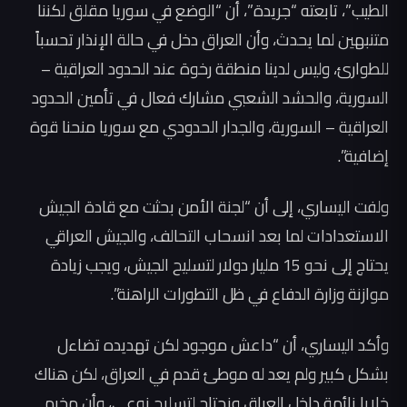
الطيب”، تابعته “جريدة”، أن “الوضع في سوريا مقلق لكننا
متنبهين لما يحدث، وأن العراق دخل في حالة الإنذار تحسباً
للطوارئ، وليس لدينا منطقة رخوة عند الحدود العراقية –
السورية، والحشد الشعبي مشارك فعال في تأمين الحدود
العراقية – السورية، والجدار الحدودي مع سوريا منحنا قوة
إضافية”.
ولفت اليساري، إلى أن “لجنة الأمن بحثت مع قادة الجيش
الاستعدادات لما بعد انسحاب التحالف، والجيش العراقي
يحتاج إلى نحو 15 مليار دولار لتسليح الجيش، ويجب زيادة
موازنة وزارة الدفاع في ظل التطورات الراهنة”.
وأكد اليساري، أن “داعش موجود لكن تهديده تضاءل
بشكل كبير ولم يعد له موطئ قدم في العراق، لكن هناك
خلايا نائمة داخل العراق ونحتاج لتسليح نوعي، وأن مخيم