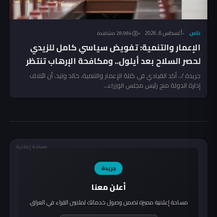
خاص
أغسطس 6, 2026
28٬984 مشاهدة
الإعمار والتنمية: تفويض سياسي كامل للزيدي
لحصر السلاح بعد أيلول.. ومكافحة الإرهاب تنتظر
المخالفين!
جريدة /.. أكد القيادي في كتلة الإعمار والتنمية، خالد وليد، أن ائتلاف
إدارة الدولة منح رئيس مجلس الوزراء...
مساحة إعلانية
جريدة
أعلن معنا
مساحة إعلانية مميزة تضمن وصول خدماتك لملايين القراء في العراق.