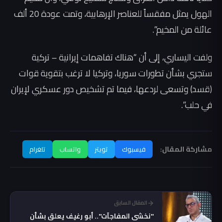
الهول يمثل مفقساً للعناصر الإرهابية، وتمت عودة 20 ألف
عائلة من المخيم”.
ولفت اليساري، إلى أن “هناك تفاهمات إيرانية – تركية
ستجري بشأن تطورات سوريا، وتركيا لا ترغب بتقوية قوات
(قسد) وتسعى لردعها، فيما تم تشخيص دور عسكري لإيران
في حلب”.
مشاركة المقال:
فيسبوك
تويتر
واتساب
تلغرام
المقال السابق
"نخشى المفاجآت".. أبو رغيف يعلق بشأن