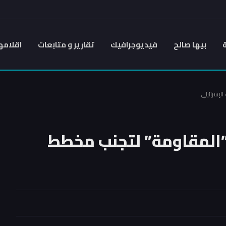
بيها صالح
فيديوجرافيك
تقارير و متابعات
اقلامه
الإسرائيلي
ـ”المقاومة” لتجنب مخطط