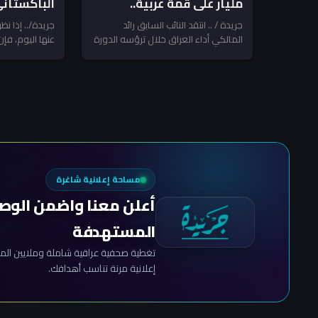
مليار على قمة عربية..
الباكستاني
وانتهينا ببيانات ضد العراق!
نقرأه؟
جريدة / .. انتقد النائب السابق رائد
جريدة/.. إذا نظر
المالكي أداء العراق خلال ترؤسه الدورة
عنها اليوم، فإن
الحالية للقمة العربية، مشيراً إلى...
للدفاع المشترك
وباكستان...
مساحة إعلانية شاغرة
أعلن معنا واضمن الوص
المستهدفة
تغطية صحفية عراقية شاملة وملايين المش
إعلانية مرنة تناسب أهدافك.