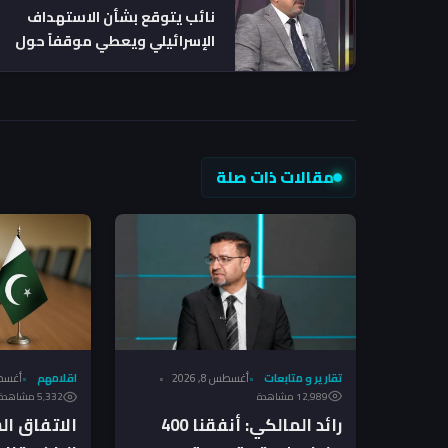
نائب يتوقع بشأن الاستهداف
الإسرائيلي ويعطي موقفاً حول
"التبرع الإجباري"
مقالات ذات صلة
تقارير و متابعات
أغسطس 8, 2026
اقلامهم
أغسطس 7
12٬989 مشاهدة
5٬332 مشاهدة
رائد المالكي: أنفقنا 400
الاتفاق ا