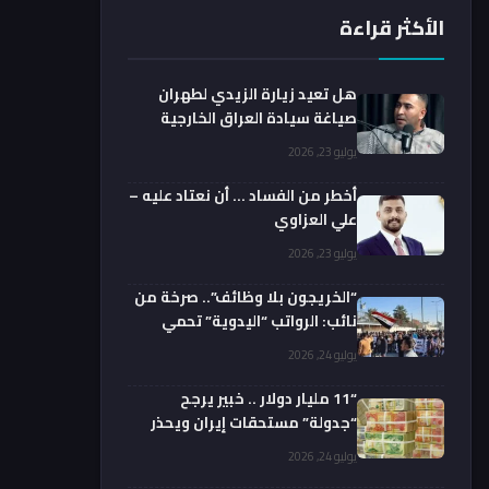
الأكثر قراءة
هل تعيد زيارة الزيدي لطهران
صياغة سيادة العراق الخارجية
فعليا؟.. باحث يوضح
يوليو 23, 2026
أخطر من الفساد … أن نعتاد عليه –
علي العزاوي
يوليو 23, 2026
“الخريجون بلا وظائف”.. صرخة من
نائب: الرواتب “اليدوية” تحمي
الفضائيين!
يوليو 24, 2026
“11 مليار دولار .. خبير يرجح
“جدولة” مستحقات إيران ويحذر
من السداد الفوري
يوليو 24, 2026