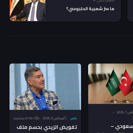
المقال التالي
ما سرّ شعبية الحلبوسي؟
, 2026
خاص
أغسطس 6, 2026
97٬847 مشاهدة
لسعودي –
تفويض الزيدي بحسم ملف