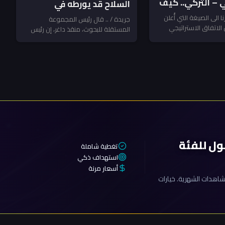
 – التركي.. كيف
السلاح قد يورطه في
مواجهة مع الفصائل
نا الى الصيغة التي أُعلن
جريدة / .. قال رئيس المجموعة
 الاتفاق الاستراتيجي
المستقلة للبحوث، منقذ داغر، إن رئيس
المرتبطة بإيران ـ منقذ داغر
 بين السعودية وتركيا
مجلس الوزراء والقائد العام للقوات
المسلحة...
ول للفئة
تغطية شاملة
استهداف ذكي
أسعار مرنة
اهدات الشهرية. خيارات