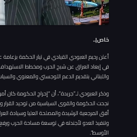
خاص|..
أعلن رحيم العبودي القيادي في تيار الحكمة بزعامة عم
في إبعاد العراق عن شبح الحرب ومخطط الاستهداف ال
واللبناني بتقديم الدعم اللوجستي والمعنوي والسياس
وذكر العبودي لـ”جريدة“، أن “إحراج الحكومة كان أمرا
نجحت الحكومة والقوى السياسية من توحيد القرار وا
أفق المرجعية الرشيدة والمصلحة العليا وسيادة العرا
وتنفيذ العدو لأجندته في توسعة مساحة الحرب ورفع 
الأوسط”.