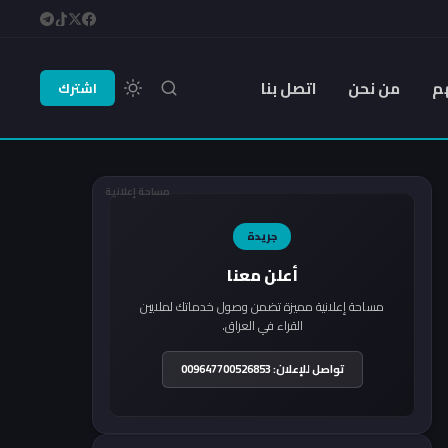
م
من نحن
اتصل بنا
اشترك
مساحة إعلانية
جريدة
أعلن معنا
مساحة إعلانية مميزة تضمن وصول خدماتك لملايين
القراء في العراق.
تواصل للإعلان: 009647700526853