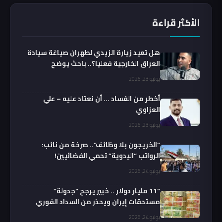
الأكثر قراءة
هل تعيد زيارة الزيدي لطهران صياغة سيادة
العراق الخارجية فعليا؟.. باحث يوضح
يوليو 23, 2026
أخطر من الفساد … أن نعتاد عليه – علي
العزاوي
يوليو 23, 2026
“الخريجون بلا وظائف”.. صرخة من نائب:
الرواتب “اليدوية” تحمي الفضائيين!
يوليو 24, 2026
“11 مليار دولار .. خبير يرجح “جدولة”
مستحقات إيران ويحذر من السداد الفوري
يوليو 24, 2026