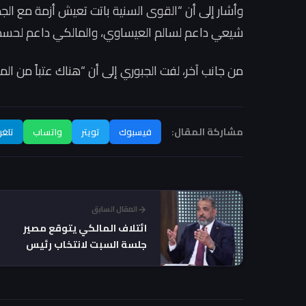
وأشار إلى أن “القوى السنية باتت تعيش أزمة مع ا
شيعي داعم لسالم العيساوي، والمالكي داعم لحسم ر
من جانب آخر، لفت الجبوري إلى أن “هناك عتباً من المو
مشاركة المقال:
فيسبوك
تويتر
واتساب
تلغر
المقال السابق
ائتلاف المالكي يتوقع مصير
جلسة السبت لانتخاب رئيس
البرلمان