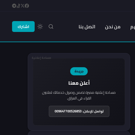
م
من نحن
اتصل بنا
اشترك
مساحة إعلانية
جريدة
أعلن معنا
مساحة إعلانية مميزة تضمن وصول خدماتك لملايين
القراء في العراق.
تواصل للإعلان: 009647700526853