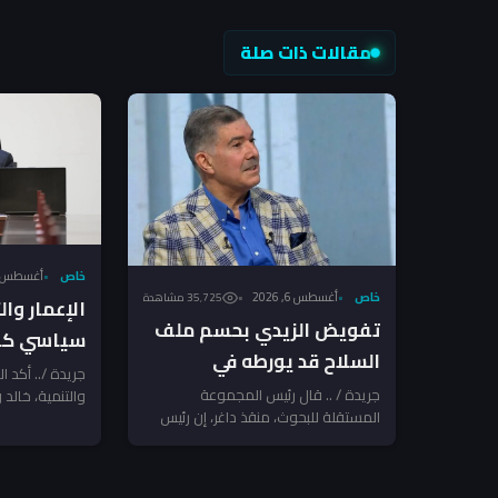
مقالات ذات صلة
خاص
أغسطس 6, 026
خاص
أغسطس 6, 2026
35٬725 مشاهدة
الإعمار وا
تفويض الزيدي بحسم ملف
سياسي كام
السلاح قد يورطه في
السلاح بعد
جريدة /.. أكد ا
مواجهة مع الفصائل
جريدة / .. قال رئيس المجموعة
والتنمية، خالد و
الإرهاب تن
المستقلة للبحوث، منقذ داغر، إن رئيس
الدولة منح رئي
المرتبطة بإيران ـ منقذ داغر
مجلس الوزراء والقائد العام للقوات
المسلحة...