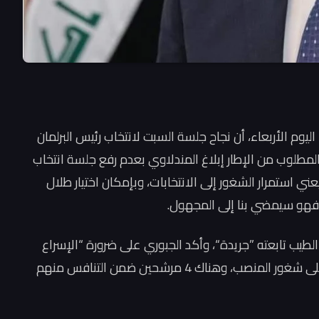
اليوم الأربعاء، أن نجاح جلسة السبت لانتخاب رئيس البرلمان
المطلوب من الإطار إبلاغ المندلاوي بعدم رفع جلسة انتخاب
عني استمرار الشغور إلى الانتخابات، وبإمكان اختيار طلال
لي فهو سيمضي بنا إلى المجهول.
لطيب تابعته ”جريدة“، وأكد الجبوري على ضرورة “الإسراع
بحسم انتخاب رئيس مجلس النواب لمرور عام كامل على شغور المنصب، وهناك 4 مرشحين ضمن التنافس منهم