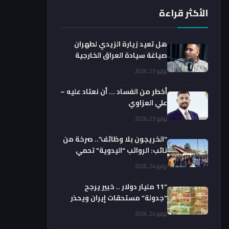
الأكثر قراءة
هل تعيد زيارة الزيدي لطهران
صياغة سيادة العراق الخارجية
فعليا؟.. باحث يوضح
يوليو 23, 2026
أخطر من الفساد … أن نعتاد عليه –
علي العزاوي
يوليو 23, 2026
“الخريجون بلا وظائف”.. صرخة من
نائب: الرواتب “اليدوية” تحمي
الفضائيين!
يوليو 24, 2026
“11 مليار دولار .. خبير يرجح
“جدولة” مستحقات إيران ويحذر
من السداد الفوري
يوليو 24, 2026