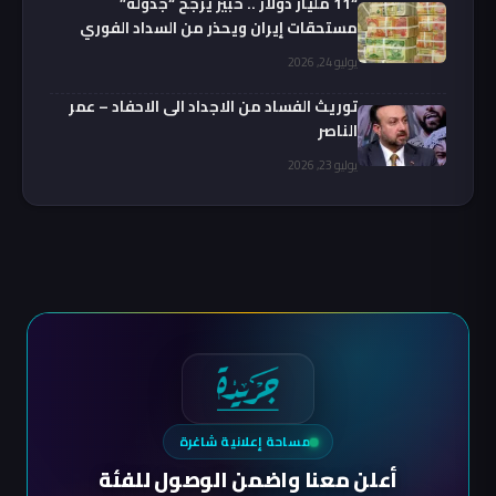
“11 مليار دولار .. خبير يرجح “جدولة”
مستحقات إيران ويحذر من السداد الفوري
يوليو 24, 2026
توريث الفساد من الاجداد الى الاحفاد – عمر
الناصر
يوليو 23, 2026
مساحة إعلانية شاغرة
أعلن معنا واضمن الوصول للفئة