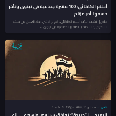
أحلام الكاكائي: 100 مقبرة جماعية في نينوى وتأخر
حسمها أمر مؤلم
خاص| انتقدت النائب أحلام الكاكائي، اليوم الاثنين، بطء العمل في ملف
استخراج رفات ضحايا المقابر الجماعية في نينوى،...
خاص
أغسطس 10, 2026
3٬123 مشاهدة
البعيجي لـ”جريدة”: توافق سياسي واسع على نزع