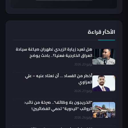
الأكثر قراءة
هل تعيد زيارة الزيدي لطهران صياغة سيادة
العراق الخارجية فعليا؟.. باحث يوضح
يوليو 23, 2026
أخطر من الفساد … أن نعتاد عليه – علي
العزاوي
يوليو 23, 2026
“الخريجون بلا وظائف”.. صرخة من نائب:
الرواتب “اليدوية” تحمي الفضائيين!
يوليو 24, 2026