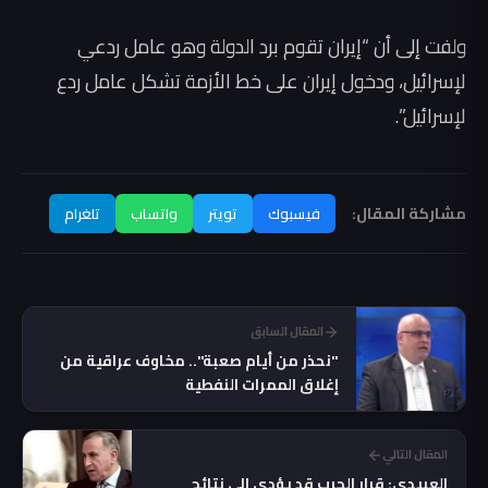
ولفت إلى أن “إيران تقوم برد الدولة وهو عامل ردعي
لإسرائيل، ودخول إيران على خط الأزمة تشكل عامل ردع
لإسرائيل”.
مشاركة المقال:
فيسبوك
تويتر
واتساب
تلغرام
المقال السابق
"نحذر من أيام صعبة".. مخاوف عراقية من
إغلاق الممرات النفطية
المقال التالي
العبيدي: قرار الحرب قد يؤدي إلى نتائج