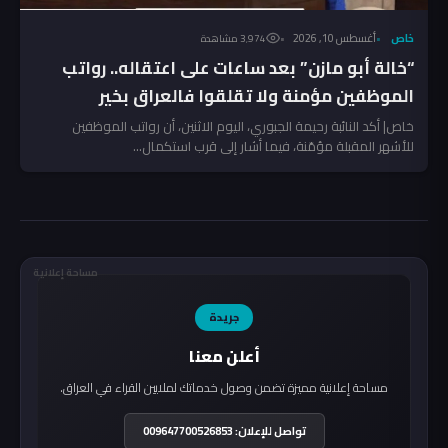
خاص
أغسطس 10, 2026
3٬974 مشاهدة
“خالة أبو مازن” بعد ساعات على اعتقاله.. رواتب
الموظفين مؤمنة ولا تقلقوا فالعراق بخير
خاص| أكد النائبة رحيمة الجبوري، اليوم الاثنين، أن رواتب الموظفين
للأشهر المقبلة مؤمّنة، فيما أشار إلى قرب استكمال...
مساحة إعلانية
جريدة
أعلن معنا
مساحة إعلانية مميزة تضمن وصول خدماتك لملايين القراء في العراق.
تواصل للإعلان: 009647700526853