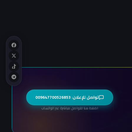
تواصل للإعلان: 009647700526853
اضغط هنا للتواصل مباشرة عبر الواتساب