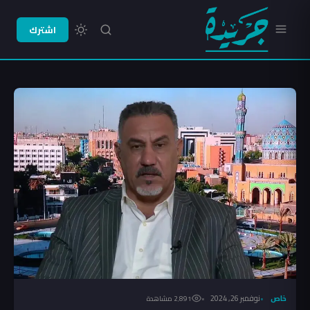
اشترك
خاص
نوفمبر 26, 2024
2٬891 مشاهدة