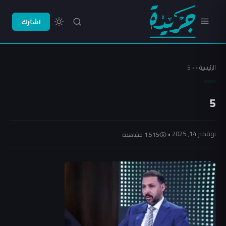
اشترك
الرئيسية
‹
‹
5
5
نوفمبر 14, 2025 •
1٬515 مشاهدة