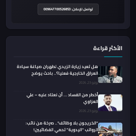
تواصل للإعلان: 009647700526853
الأكثر قراءة
هل تعيد زيارة الزيدي لطهران صياغة سيادة
العراق الخارجية فعليا؟.. باحث يوضح
يوليو 23, 2026
أخطر من الفساد … أن نعتاد عليه – علي
العزاوي
يوليو 23, 2026
“الخريجون بلا وظائف”.. صرخة من نائب:
الرواتب “اليدوية” تحمي الفضائيين!