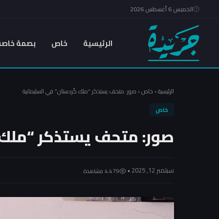
الخميس 6 أغسطس 2026
الرئيسية
خاص
بصمة خاصة
الرئيسية
‹
خاص
‹
صور: متحف يستذكر “ملك كُردستان” في السليمانية
خاص
صور: متحف يستذكر “ملك ك
سبتمبر 12, 2025 •
4٬479 مشاهدة