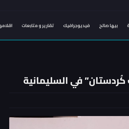
بيها صالح
فيديوجرافيك
تقارير و متابعات
اقلامه
ُردستان” في السليمانية