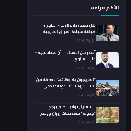
الأكثر قراءة
هل تعيد زيارة الزيدي لطهران
صياغة سيادة العراق الخارجية
فعليا؟.. باحث يوضح
يوليو 23, 2026
أخطر من الفساد … أن نعتاد عليه –
علي العزاوي
يوليو 23, 2026
“الخريجون بلا وظائف”.. صرخة من
نائب: الرواتب “اليدوية” تحمي
الفضائيين!
يوليو 24, 2026
“11 مليار دولار .. خبير يرجح
“جدولة” مستحقات إيران ويحذر
من السداد الفوري
يوليو 24, 2026