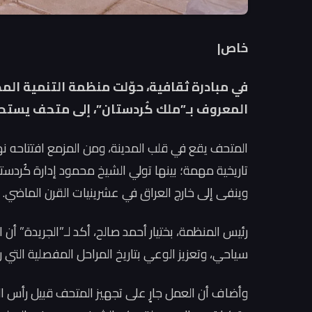
خاص|
المعروف بـ”ملك كُردستان”، إلى متحف يستحضر
المتحف يقع في قلب المدينة، ومن المزمع افتتاحه نه
تاريخية مهمة؛ بينها تولي الشيخ محمود إدارة كُردستا
وينفى إلى خارج العراق في عشرينيات القرن الماضي.
رئيس المنظمة، بختيار أحمد صالح، أكد لـ”الجريدة” أن
سياحي، وتعزيز الوعي بتاريخ المراحل المفصلية التي ر
وأضاف أن العمل جارٍ على تجهيز المتحف قبيل رأس الس