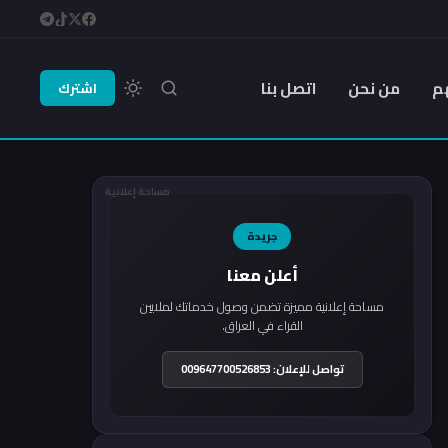
م
من نحن
اتصل بنا
اشترك
مساحة إعلانية
جريدة
أعلن معنا
مساحة إعلانية مميزة تضمن وصول خدماتك لملايين
القراء في العراق.
تواصل للإعلان: 009647700526853