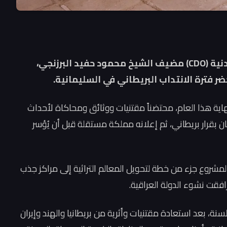
في مبادرة ثقافية، حوّلت منظمة التنمية المدنية (CDO) مضيف الشيخ محمود حفيد البرزنجي،
 فترة الانتداب البريطاني في السليمانية.
اية هذا العام، محتضناً مقتنيات ووثائق ومحاكاة لأحداث
ن بقرار بريطاني، ثم إعلانه مملكة مستقلة قبل أن يُؤسر
 المشروع جزء من خطة لتحويل المعالم التراثية إلى مراكز جذب
افقت نشوء الدولة العراقية.
نة، بعد استعادة مقتنيات وأثرية من بريطانيا والهند وإيران