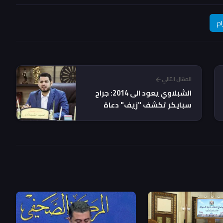
ام
المقال التالي
الشبلاوي يعود الى 2014: جراح
سبايكر تكشف "زيف" دعاة
الوطنية!