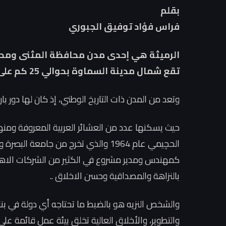
بقلم
فراس فؤاد توفيق الجبوري
الرميثة هي إحدى مدن محافظة المثنى ومحاف
تقع شمال مدينة السماوة بحوالي 25 كم على نهر الفرات. و منطقة زراعية مهمة
وتعد من المدن ذات التاريخ الوطني، إذ كان لها دور بار
حيث يسكنها عدد من العشائر العربية المعروفة ومن
الحچيمي عام 1964 والذي تخرج من جام
كمهندس ومدير مشروع في الكثير من الشركات الاهلي
بالنزاهة والمصداقية وحسن الاخلاق ..
والشخص النزيه هو بالضبط ما تحتاجه أي دولة في بنا
والتطوير، والأخلاق العالية تخلق بيئة عمل قائمة على 