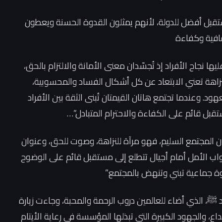
قبل أفضل للدولة، لأنهم يمثلون القدوة الحسنة ويعطون
افية وكفاءة
يها نجاح الأفراد إذ تُجسّدان معنى الأمانة والالتزام بالحق،
زاهة تعني الابتعاد عن كل أشكال الفساد والمحسوبية،
. وعندما تجتمع هاتان القيمتان تُبنى الثقة بين الأفراد
قبل قائم على الكفاءة والاحترام المتبادل.”…
ان المجتمع السليم، فهو مرآة للنزاهة، وصوت للحق، وعنوان
واب الأمل أمام أجيال تتطلع إلى مستقبل قائم على الوضوح
ة جماعية تبني وتنهض بالمجتمع.”
د ﷺ، الذي أضاء للعالمين دروب الرحمة والمحبة، وجاءت زيارة
اع، والجهود الكبيرة التي تبذلها المؤسسة في رعاية الأيتام