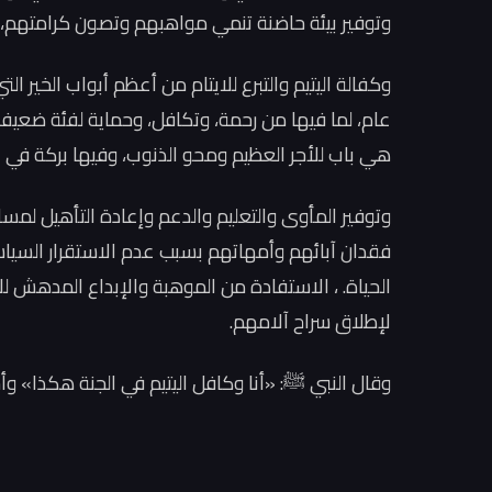
وتوفير بيئة حاضنة تنمي مواهبهم وتصون كرامتهم،
وكفالة اليتيم والتبرع للايتام من أعظم أبواب الخير 
عام، لما فيها من رحمة، وتكافل، وحماية لفئة ضعيف
هي باب للأجر العظيم ومحو الذنوب، وفيها بركة في ا
وتوفير المأوى والتعليم والدعم وإعادة التأهيل لمس
فقدان آبائهم وأمهاتهم بسبب عدم الاستقرار السيا
الحياة. ، الاستفادة من الموهبة والإبداع المدهش للأ
لإطلاق سراح آلامهم.
وقال النبي ﷺ: «أنا وكافل اليتيم في الجنة هكذا» و