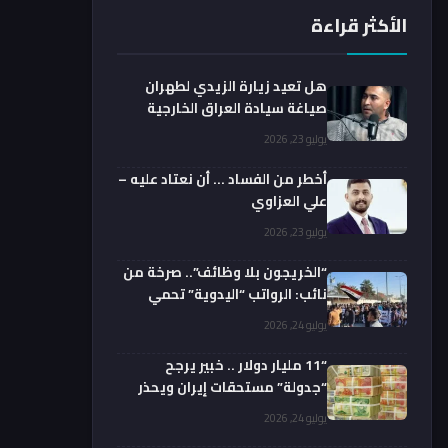
الأكثر قراءة
هل تعيد زيارة الزيدي لطهران
صياغة سيادة العراق الخارجية
فعليا؟.. باحث يوضح
يوليو 23, 2026
أخطر من الفساد … أن نعتاد عليه –
علي العزاوي
يوليو 23, 2026
“الخريجون بلا وظائف”.. صرخة من
نائب: الرواتب “اليدوية” تحمي
الفضائيين!
يوليو 24, 2026
“11 مليار دولار .. خبير يرجح
“جدولة” مستحقات إيران ويحذر
من السداد الفوري
يوليو 24, 2026