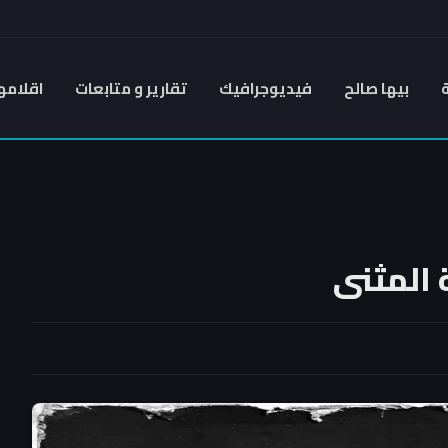
بيها صالح
فيديوجرافيك
تقارير و متابعات
اقلامه
المثنى