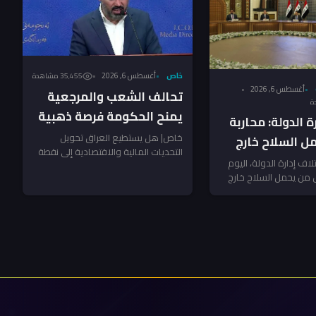
خاص
أغسطس 6, 2026
35٬455 مشاهدة
أغسطس 6, 2026
تحالف الشعب والمرجعية
يمنح الحكومة فرصة ذهبية
ة الدولة: محاربة
لضرب الفساد – النائب
خاص| هل يستطيع العراق تحويل
ل السلاح خارج
التحديات المالية والاقتصادية إلى نقطة
الشرماني لـ”جريدة”
تلاف إدارة الدولة، اليوم
انطلاق نحو إصلاح شامل؟ سؤال يفرض
 من يحمل السلاح خارج
نفسه مع...
 يستخدم...