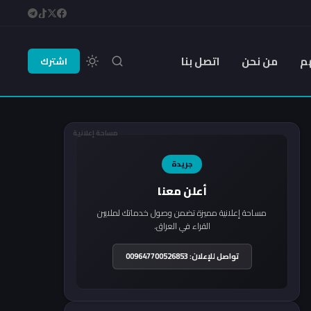
م
من نحن
اتصل بنا
اشترك
مساحة إعلانية
جريدة
أعلن معنا
مساحة إعلانية مميزة تضمن وصول خدماتك لملايين
القراء في العراق.
تواصل للإعلان: 009647700526853