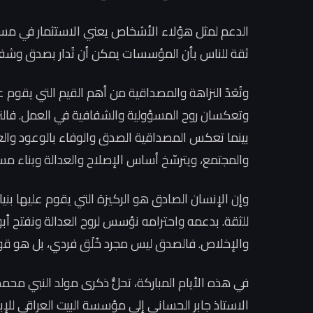
الدعم لمثل هؤلاء الأشخاص يعني الاستثمار في مست
ثقة للناس بأن المؤسسات يمكن أن تُدار بصدق وشف
وتُعَدّ النزاهة والمصداقية من أهم القيم التي يقوم عل
وتعكسان روح المسؤولية والشفافية في العمل. فالن
بينما تعكس المصداقية الصدق والوفاء بالوعود والعهود
والمجتمع، ويترسّخ أساس الإصلاح والعدالة وبناء مست
وإن الإنسان الصادق هو الركيزة التي يقوم عليها بني
للثقة. بدعمه واحترامه نؤسس لروح العدالة ونفتح أب
والإخلاص. فالصدق ليس مجرد خُلُق فردي، بل هو قو
في هذه الأيام المباركة، تحلُّ ذكرى مولد النبي محم
الاستاذ جابر الحساني إلى مؤسسة البيت العراقي للإبد