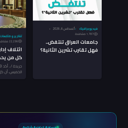
فيديوجرافيك
أغسطس 6, 2026
1٬787 مشاهدة
تقارير و متابعات
جامعات العراق تنتفض..
22٬236 مشاهدة
ائتلاف إدار
فهل تقترب تشرين الثانية؟
كل من يحم
(فيديو جرافيك)
الدولة!
جريدة /.. أكد ائ
الخميس، أن كل
إرادة الدولة أو
مساحة إعلانية شاغرة