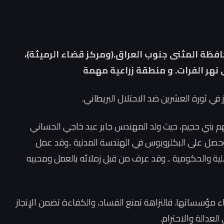
ظة المثنى جنوب العراق.(ومركز قضاء الرميثة)،
ز في ثورة العشرين ضد الاحتلال البريطاني.
هم بني حجيم، حيث ولد المهندس جابر عبد خاجي الحساني
عة البصرة وحصل على البكلرويوس في الهندسة المدنية ..وقد عمل
ة والحكومية .. وقد عرف من قبل زملائه بالعمل ومحبيه
ء مؤسساتها. فالنزاهة تمنع الفساد، والكفاءة تضمن الإنجاز
العدالة والاحترام.