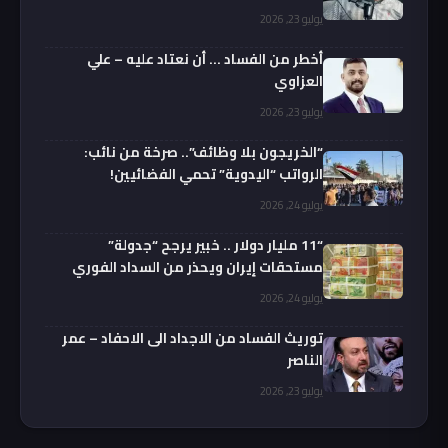
يوليو 23, 2026
أخطر من الفساد … أن نعتاد عليه – علي
العزاوي
يوليو 23, 2026
“الخريجون بلا وظائف”.. صرخة من نائب:
الرواتب “اليدوية” تحمي الفضائيين!
يوليو 24, 2026
“11 مليار دولار .. خبير يرجح “جدولة”
مستحقات إيران ويحذر من السداد الفوري
يوليو 24, 2026
توريث الفساد من الاجداد الى الاحفاد – عمر
الناصر
يوليو 23, 2026