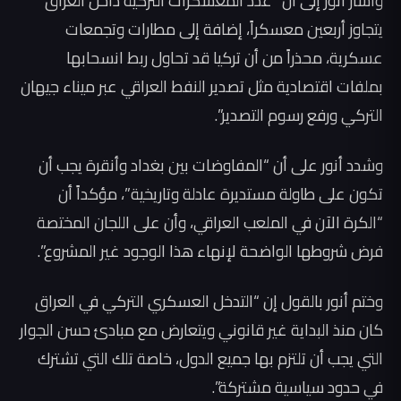
وأشار أنور إلى أن “عدد المعسكرات التركية داخل العراق
يتجاوز أربعين معسكراً، إضافة إلى مطارات وتجمعات
عسكرية، محذراً من أن تركيا قد تحاول ربط انسحابها
بملفات اقتصادية مثل تصدير النفط العراقي عبر ميناء جيهان
التركي ورفع رسوم التصدير”.
وشدد أنور على أن “المفاوضات بين بغداد وأنقرة يجب أن
تكون على طاولة مستديرة عادلة وتاريخية”، مؤكداً أن
“الكرة الآن في الملعب العراقي، وأن على اللجان المختصة
فرض شروطها الواضحة لإنهاء هذا الوجود غير المشروع”.
وختم أنور بالقول إن “التدخل العسكري التركي في العراق
كان منذ البداية غير قانوني ويتعارض مع مبادئ حسن الجوار
التي يجب أن تلتزم بها جميع الدول، خاصة تلك التي تشترك
في حدود سياسية مشتركة”.