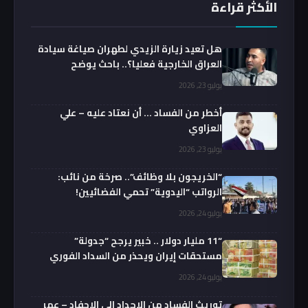
الأكثر قراءة
هل تعيد زيارة الزيدي لطهران صياغة سيادة
العراق الخارجية فعليا؟.. باحث يوضح
يوليو 23, 2026
أخطر من الفساد … أن نعتاد عليه – علي
العزاوي
يوليو 23, 2026
“الخريجون بلا وظائف”.. صرخة من نائب:
الرواتب “اليدوية” تحمي الفضائيين!
يوليو 24, 2026
“11 مليار دولار .. خبير يرجح “جدولة”
مستحقات إيران ويحذر من السداد الفوري
يوليو 24, 2026
توريث الفساد من الاجداد الى الاحفاد – عمر