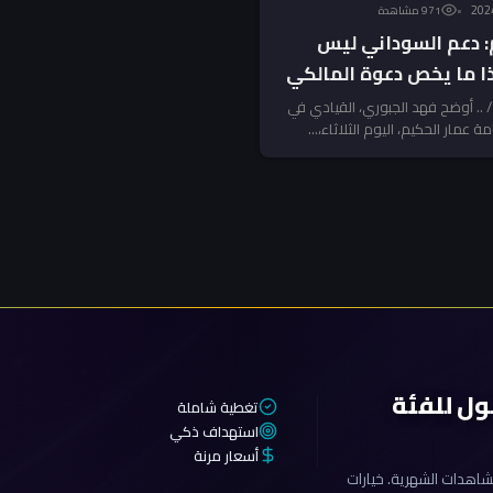
971 مشاهدة
م: دعم السوداني ليس
ا ما يخص دعوة المالكي
المبكرة
.. أوضح فهد الجبوري، القيادي في
مة عمار الحكيم، اليوم الثلاثاء،...
ول للفئة
تغطية شاملة
استهداف ذكي
أسعار مرنة
اهدات الشهرية. خيارات