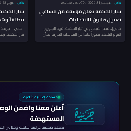
خاص
ديسمبر 31, 2024
خاص
يونيو 18, 2024
2٬864 مشاهدة
تيار الحكمة يعلن موقفه من مساعي
تيار الحكي
تعديل قانون الانتخابات
مطلقاً وهذ
للإنتخابات 
خاص|.. قدم القيادي في تيار الحكمة، فهد الجبوري،
خاص – جريدة / 
اليوم الثلاثاء، تصورًا عامًا عن النقاشات الجارية بشأن
تيار الحكمة، بزعا
قانون الانتخابات،...
مساحة إعلانية شاغرة
أعلن معنا واضمن الوص
المستهدفة
تغطية صحفية عراقية شاملة وملايين المش