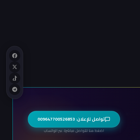
تواصل للإعلان: 009647700526853
اضغط هنا للتواصل مباشرة عبر الواتساب