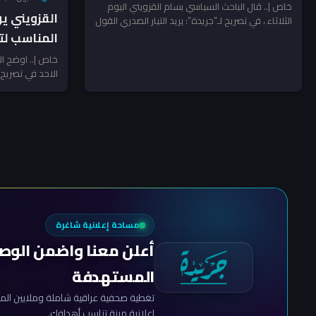
خاص |.. قال الباحث السياسي بسام القزويني اليوم
القزويني يو
الثلاثاء ، في تصريح لـ”جريدة”: يريد التيار الصدري القول
انه...
المناسب لت
خاص |.. اوضح ال
الاحد في تصريح ل
للإطار...
مساحة إعلانية شاغرة
أعلن معنا واضمن الوص
المستهدفة
تغطية صحفية عراقية شاملة وملايين المش
إعلانية مرنة تناسب أهدافك.