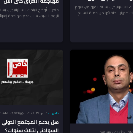
مهاجمة العراق حتى الآن
ث الاستراتيجي، بسام القزويني، اليوم
خاص|.. أوضح الباحث الاستراتيجي، بسام
ك طهران لحلفائها من حملة السلاح
اليوم السبت، سبب عدم مهاجمة إسرائي
..
الآن. وقال القزويني لـ”جريدة“،...
خاص
مارس 19, 2023
2٬383 مشاهدة
هل يدعم المجتمع الدولي
السوادني لثلاث سنوات؟
2٬266 مشاهدة