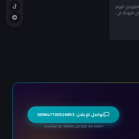
لقزويني اليوم
ل التهدئة في
تواصل للإعلان: 009647700526853
اضغط هنا للتواصل مباشرة عبر الواتساب