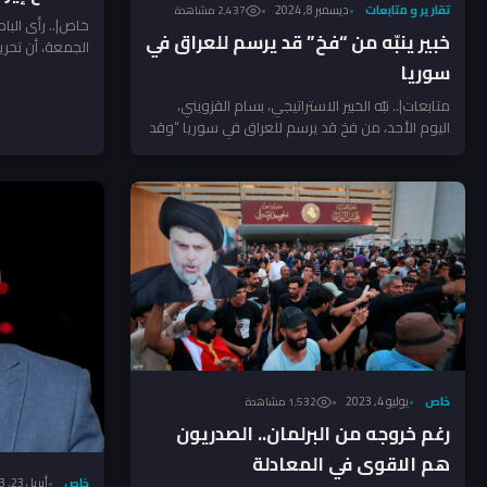
تقارير و متابعات
ديسمبر 8, 2024
2٬437 مشاهدة
خاص|.. رأى الباح
خبير ينبّه من “فخ” قد يرسم للعراق في
الجمعة، أن تحري
يعتمد على نسبة.
سوريا
متابعات|.. نبّه الخبير الاستراتيجي، بسام القزويني،
اليوم الأحد، من فخ قد يرسم للعراق في سوريا “وقد
نصطدم بالناتو”،...
خاص
يوليو 4, 2023
1٬532 مشاهدة
رغم خروجه من البرلمان.. الصدريون
هم الاقوى في المعادلة
خاص
أبريل 23, 2023