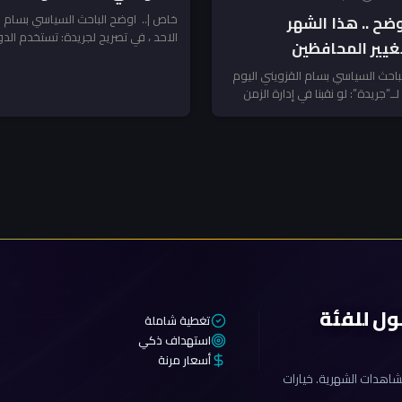
خاص |.. اوضح الباحث السياسي بسام ا
ضح .. هذا الشهر
الاحد ، في تصريح لجريدة: تستخدم الدو
غيير المحافظين
العراق...
باحث السياسي بسام القزويني اليوم
ــ”جريدة”: لو نقبنا في إدارة الزمن
ول للفئة
تغطية شاملة
استهداف ذكي
أسعار مرنة
اهدات الشهرية. خيارات