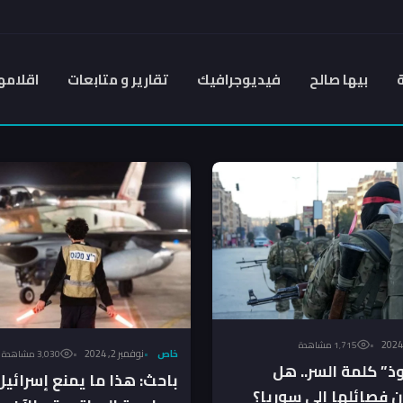
بيها صالح
فيديوجرافيك
تقارير و متابعات
اقلامه
1٬715 مشاهدة
خاص
نوفمبر 2, 2024
3٬030 مشاهدة
ذ” كلمة السر.. هل
باحث: هذا ما يمنع إسرائي
ن فصائلها إلى سوريا؟