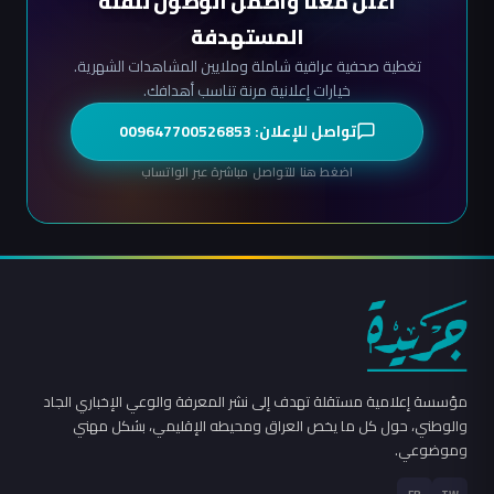
أعلن معنا واضمن الوصول للفئة
المستهدفة
تغطية صحفية عراقية شاملة وملايين المشاهدات الشهرية.
خيارات إعلانية مرنة تناسب أهدافك.
تواصل للإعلان: 009647700526853
اضغط هنا للتواصل مباشرة عبر الواتساب
مؤسسة إعلامية مستقلة تهدف إلى نشر المعرفة والوعي الإخباري الجاد
والوطني، حول كل ما يخص العراق ومحيطه الإقليمي، بشكل مهني
وموضوعي.