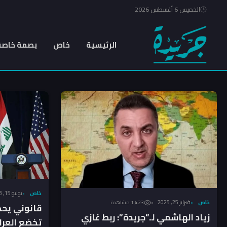
الخميس 6 أغسطس 2026
الرئيسية
خاص
بصمة خاصة
خاص
يوليو 15, 2023
خاص
فبراير 25, 2025
1٬423 مشاهدة
قانوني يحذر
زياد الهاشمي لـ”جريدة”: ربط غازي
تخضع العرا