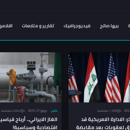
بيها صالح
فيديوجرافيك
تقارير و متابعات
اقلامه
خاص
يونيو 21, 2023
1٬109 مشاهدة
2٬064 مشاهدة
: الادارة الامريكية قد
الغاز الايراني.. أرباح قياس
ق لعقوبات بعد مقايضة
اقتصادية وسياسية!