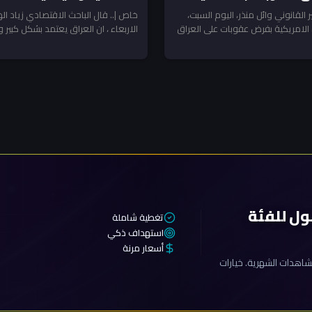
 الإيراني
ر القانوني وائل منذر، اليوم السبت،
خاص |.. قال الباحث الاقتصادي زياد ا
 الامريكية بفرض عقوبات على العراق
الاربعاء ، ان العراق يعتمد بشكل كبير
على...
ول للفئة
تغطية شاملة
استهداف ذكي
أسعار مرنة
اهدات الشهرية. خيارات