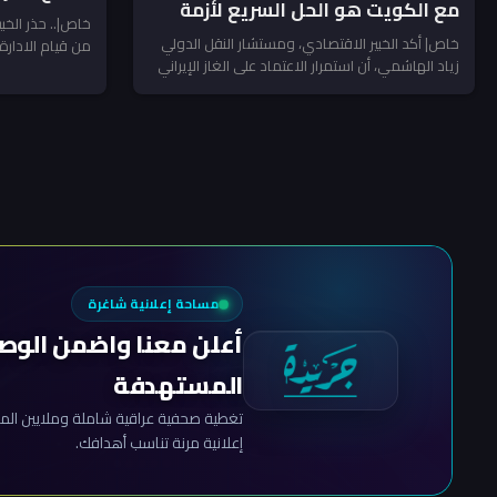
مع الكويت هو الحل السريع لأزمة
النفط بالغاز
خاص|.. حذر الخبي
الكهرباء العراقية!
خاص| أكد الخبير الاقتصادي، ومستشار النقل الدولي
من قيام الادارة
زياد الهاشمي، أن استمرار الاعتماد على الغاز الإيراني
بعد قرار...
كمصدر وحيد لتغذية...
مساحة إعلانية شاغرة
أعلن معنا واضمن الوص
المستهدفة
تغطية صحفية عراقية شاملة وملايين المش
إعلانية مرنة تناسب أهدافك.