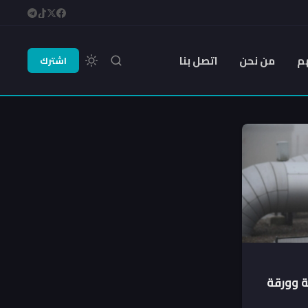
م
من نحن
اتصل بنا
اشترك
ية وورقة