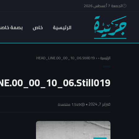
الجمعة 7 أغسطس 2026
الرئيسية
خاص
بصمة خاصة
الرئيسية
‹
‹
HEAD_LINE.00_00_10_06.Still019
E.00_00_10_06.Still019
فبراير 7, 2024 •
1٬549 مشاهدة