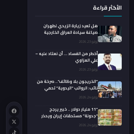
الأكثر قراءة
هل تعيد زيارة الزيدي لطهران
صياغة سيادة العراق الخارجية
فعليا؟.. باحث يوضح
يوليو 23, 2026
أخطر من الفساد … أن نعتاد عليه –
علي العزاوي
يوليو 23, 2026
“الخريجون بلا وظائف”.. صرخة من
نائب: الرواتب “اليدوية” تحمي
الفضائيين!
يوليو 24, 2026
“11 مليار دولار .. خبير يرجح
“جدولة” مستحقات إيران ويحذر
من السداد الفوري
يوليو 24, 2026