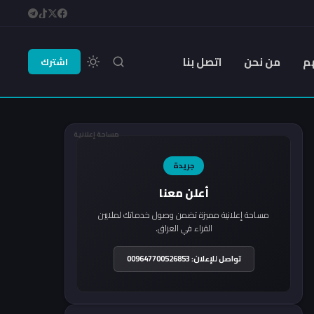
م
من نحن
اتصل بنا
اشترك
مساحة إعلانية
جريدة
أعلن معنا
مساحة إعلانية مميزة تضمن وصول خدماتك لملايين
القراء في العراق.
تواصل للإعلان: 009647700526853