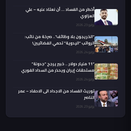
أخطر من الفساد … أن نعتاد عليه – علي
العزاوي
يوليو 23, 2026
“الخريجون بلا وظائف”.. صرخة من نائب:
الرواتب “اليدوية” تحمي الفضائيين!
يوليو 24, 2026
“11 مليار دولار .. خبير يرجح “جدولة”
مستحقات إيران ويحذر من السداد الفوري
يوليو 24, 2026
توريث الفساد من الاجداد الى الاحفاد – عمر
الناصر
يوليو 23, 2026