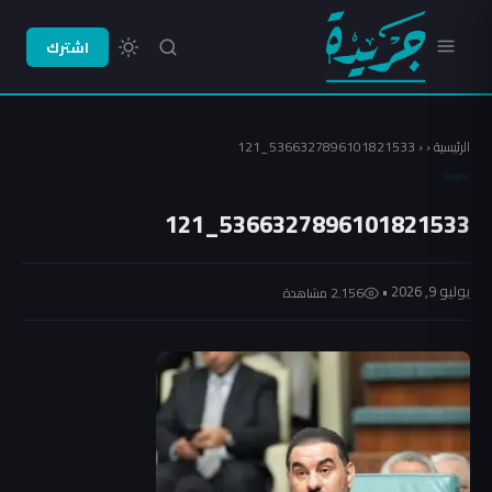
اشترك
الرئيسية
‹
‹
5366327896101821533_121
5366327896101821533_121
يوليو 9, 2026 •
2٬156 مشاهدة