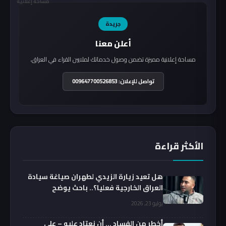
مساحة إعلانية
جريدة
أعلن معنا
مساحة إعلانية مميزة تضمن وصول خدماتك لملايين القراء في العراق.
تواصل للإعلان: 009647700526853
الأكثر قراءة
هل تعيد زيارة الزيدي لطهران صياغة سيادة
العراق الخارجية فعليا؟.. باحث يوضح
يوليو 23, 2026
أخطر من الفساد … أن نعتاد عليه – علي