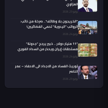
العزاوي
يوليو 23, 2026
“الخريجون بلا وظائف”.. صرخة من نائب:
الرواتب “اليدوية” تحمي الفضائيين!
يوليو 24, 2026
“11 مليار دولار .. خبير يرجح “جدولة”
مستحقات إيران ويحذر من السداد الفوري
يوليو 24, 2026
توريث الفساد من الاجداد الى الاحفاد – عمر
الناصر
يوليو 23, 2026