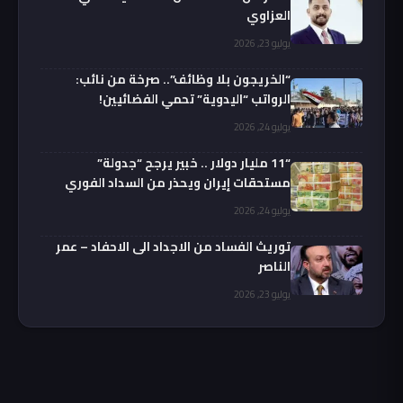
العزاوي
يوليو 23, 2026
“الخريجون بلا وظائف”.. صرخة من نائب:
الرواتب “اليدوية” تحمي الفضائيين!
يوليو 24, 2026
“11 مليار دولار .. خبير يرجح “جدولة”
مستحقات إيران ويحذر من السداد الفوري
يوليو 24, 2026
توريث الفساد من الاجداد الى الاحفاد – عمر
الناصر
يوليو 23, 2026