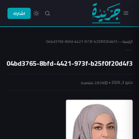
اشترك
الرئيسية
‹
‹
04bd3765-8bfd-4421-973f-b25f0f20d4f3
04bd3765-8bfd-4421-973f-b25f0f20d4f3
مايو 3, 2026 •
2٬826 مشاهدة