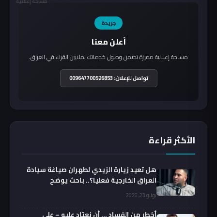
مساحة إعلانية
جريدة
أعلن معنا
مساحة إعلانية مميزة تضمن وصول خدماتك لملايين القراء في العراق.
تواصل للإعلان: 009647700526853
الأكثر قراءة
هل تعيد زيارة الزيدي لطهران صياغة سيادة
العراق الخارجية فعليا؟.. باحث يوضح
يوليو 23, 2026
أخطر من الفساد … أن نعتاد عليه – علي