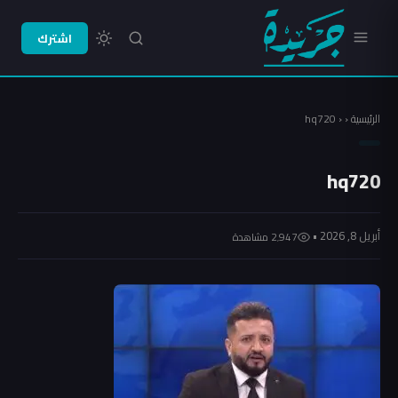
اشترك
الرئيسية
‹
‹
hq720
hq720
أبريل 8, 2026 •
2٬947 مشاهدة