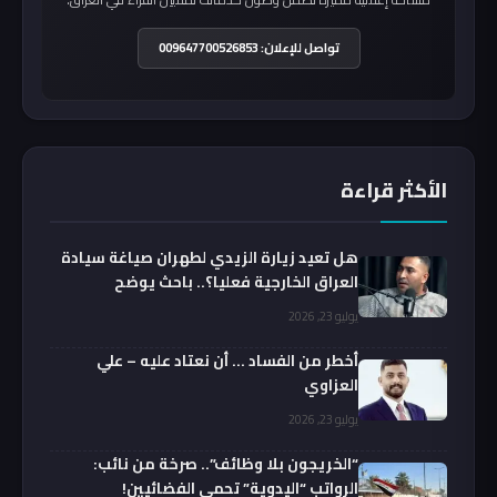
تواصل للإعلان: 009647700526853
الأكثر قراءة
هل تعيد زيارة الزيدي لطهران صياغة سيادة
العراق الخارجية فعليا؟.. باحث يوضح
يوليو 23, 2026
أخطر من الفساد … أن نعتاد عليه – علي
العزاوي
يوليو 23, 2026
“الخريجون بلا وظائف”.. صرخة من نائب:
الرواتب “اليدوية” تحمي الفضائيين!