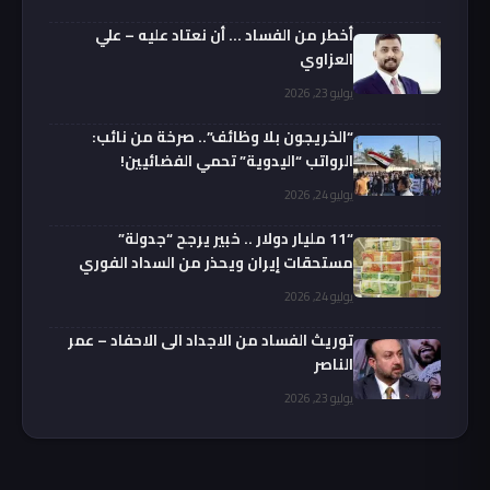
أخطر من الفساد … أن نعتاد عليه – علي
العزاوي
يوليو 23, 2026
“الخريجون بلا وظائف”.. صرخة من نائب:
الرواتب “اليدوية” تحمي الفضائيين!
يوليو 24, 2026
“11 مليار دولار .. خبير يرجح “جدولة”
مستحقات إيران ويحذر من السداد الفوري
يوليو 24, 2026
توريث الفساد من الاجداد الى الاحفاد – عمر
الناصر
يوليو 23, 2026