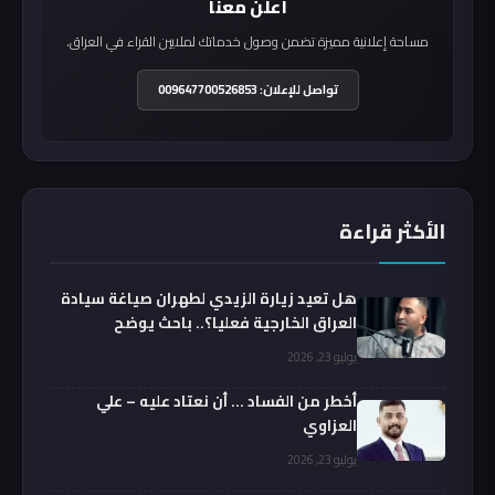
أعلن معنا
مساحة إعلانية مميزة تضمن وصول خدماتك لملايين القراء في العراق.
تواصل للإعلان: 009647700526853
الأكثر قراءة
هل تعيد زيارة الزيدي لطهران صياغة سيادة
العراق الخارجية فعليا؟.. باحث يوضح
يوليو 23, 2026
أخطر من الفساد … أن نعتاد عليه – علي
العزاوي
يوليو 23, 2026