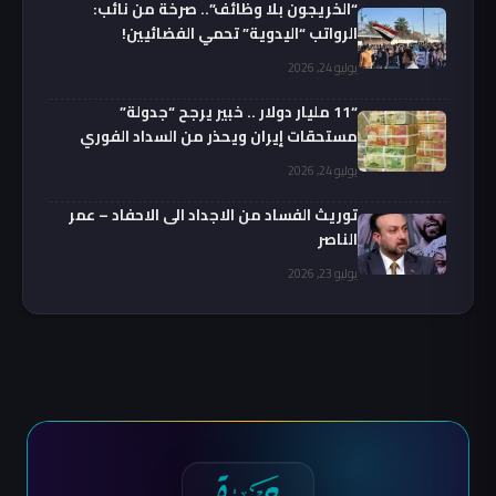
“الخريجون بلا وظائف”.. صرخة من نائب:
الرواتب “اليدوية” تحمي الفضائيين!
يوليو 24, 2026
“11 مليار دولار .. خبير يرجح “جدولة”
مستحقات إيران ويحذر من السداد الفوري
يوليو 24, 2026
توريث الفساد من الاجداد الى الاحفاد – عمر
الناصر
يوليو 23, 2026