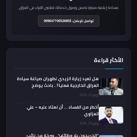
مساحة إعلانية مميزة تضمن وصول خدماتك لملايين القراء في العراق.
تواصل للإعلان: 009647700526853
الأكثر قراءة
هل تعيد زيارة الزيدي لطهران صياغة سيادة
العراق الخارجية فعليا؟.. باحث يوضح
يوليو 23, 2026
أخطر من الفساد … أن نعتاد عليه – علي
العزاوي
يوليو 23, 2026
“الخريجون بلا وظائف”.. صرخة من نائب: