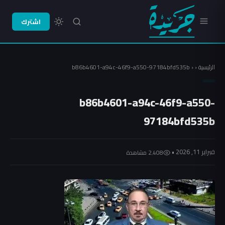
اشترك
الرئيسية
‹
‹
b86b4601-a94c-46f9-a550-97184bfd535b
b86b4601-a94c-46f9-a550-
97184bfd535b
فبراير 11, 2026 •
2٬408 مشاهدة