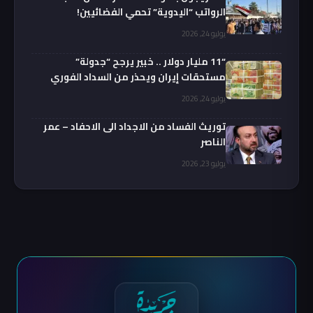
الرواتب “اليدوية” تحمي الفضائيين!
يوليو 24, 2026
“11 مليار دولار .. خبير يرجح “جدولة”
مستحقات إيران ويحذر من السداد الفوري
يوليو 24, 2026
توريث الفساد من الاجداد الى الاحفاد – عمر
الناصر
يوليو 23, 2026