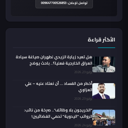
تواصل للإعلان: 009647700526853
الأكثر قراءة
هل تعيد زيارة الزيدي لطهران صياغة سيادة
العراق الخارجية فعليا؟.. باحث يوضح
يوليو 23, 2026
أخطر من الفساد … أن نعتاد عليه – علي
العزاوي
يوليو 23, 2026
“الخريجون بلا وظائف”.. صرخة من نائب:
الرواتب “اليدوية” تحمي الفضائيين!
يوليو 24, 2026