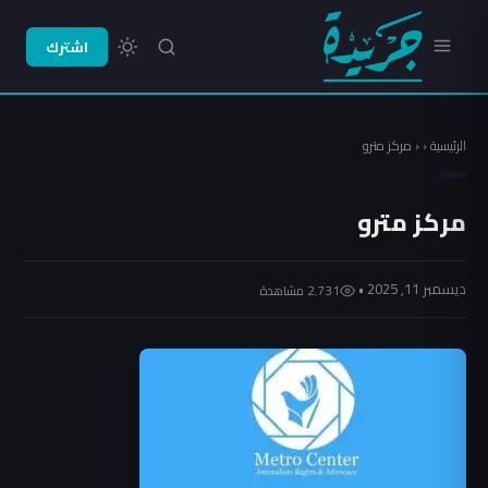
اشترك
الرئيسية
‹
‹
مركز مترو
مركز مترو
ديسمبر 11, 2025 •
2٬731 مشاهدة