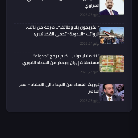
العزاوي
يوليو 23, 2026
“الخريجون بلا وظائف”.. صرخة من نائب:
الرواتب “اليدوية” تحمي الفضائيين!
يوليو 24, 2026
“11 مليار دولار .. خبير يرجح “جدولة”
مستحقات إيران ويحذر من السداد الفوري
يوليو 24, 2026
توريث الفساد من الاجداد الى الاحفاد – عمر
الناصر
يوليو 23, 2026