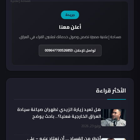
مساحة إعلانية
جريدة
أعلن معنا
مساحة إعلانية مميزة تضمن وصول خدماتك لملايين القراء في العراق.
تواصل للإعلان: 009647700526853
الأكثر قراءة
هل تعيد زيارة الزيدي لطهران صياغة سيادة
العراق الخارجية فعليا؟.. باحث يوضح
يوليو 23, 2026
أخطر من الفساد … أن نعتاد عليه – علي