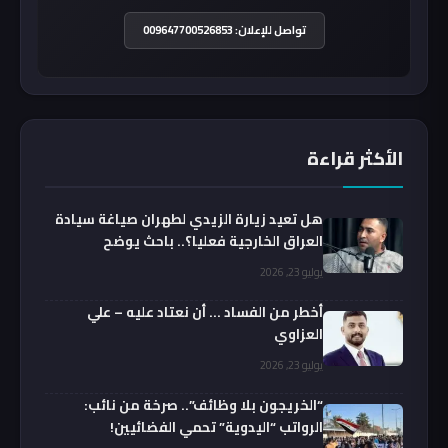
تواصل للإعلان: 009647700526853
الأكثر قراءة
هل تعيد زيارة الزيدي لطهران صياغة سيادة
العراق الخارجية فعليا؟.. باحث يوضح
يوليو 23, 2026
أخطر من الفساد … أن نعتاد عليه – علي
العزاوي
يوليو 23, 2026
“الخريجون بلا وظائف”.. صرخة من نائب:
الرواتب “اليدوية” تحمي الفضائيين!