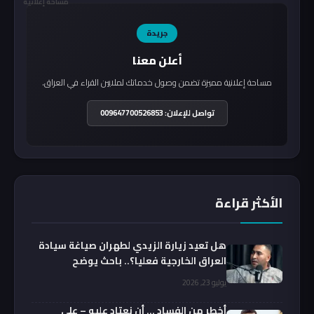
مساحة إعلانية
جريدة
أعلن معنا
مساحة إعلانية مميزة تضمن وصول خدماتك لملايين القراء في العراق.
تواصل للإعلان: 009647700526853
الأكثر قراءة
هل تعيد زيارة الزيدي لطهران صياغة سيادة
العراق الخارجية فعليا؟.. باحث يوضح
يوليو 23, 2026
أخطر من الفساد … أن نعتاد عليه – علي