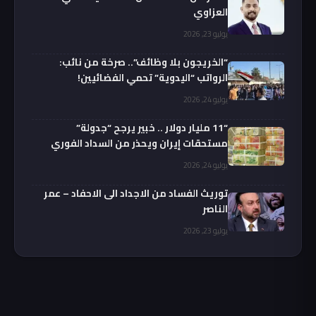
العزاوي
يوليو 23, 2026
“الخريجون بلا وظائف”.. صرخة من نائب:
الرواتب “اليدوية” تحمي الفضائيين!
يوليو 24, 2026
“11 مليار دولار .. خبير يرجح “جدولة”
مستحقات إيران ويحذر من السداد الفوري
يوليو 24, 2026
توريث الفساد من الاجداد الى الاحفاد – عمر
الناصر
يوليو 23, 2026