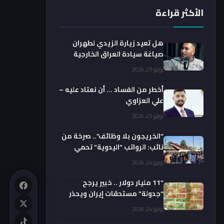
الأكثر قراءة
هل تعيد زيارة الزيدي لطهران
صياغة سيادة العراق الخارجية
فعليا؟.. باحث يوضح
يوليو 23, 2026
أخطر من الفساد … أن نعتاد عليه –
علي العزاوي
يوليو 23, 2026
“الخريجون بلا وظائف”.. صرخة من
نائب: الرواتب “اليدوية” تحمي
الفضائيين!
يوليو 24, 2026
“11 مليار دولار .. خبير يرجح
“جدولة” مستحقات إيران ويحذر
من السداد الفوري
يوليو 24, 2026