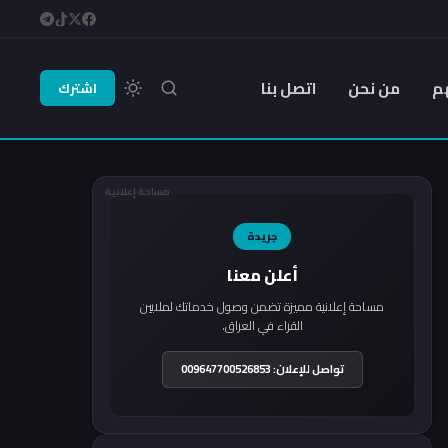
م
من نحن
اتصل بنا
اشترك
مساحة إعلانية
جريدة
أعلن معنا
مساحة إعلانية مميزة تضمن وصول خدماتك لملايين
القراء في العراق.
تواصل للإعلان: 009647700526853