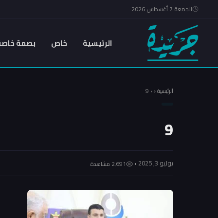
الجمعة 7 أغسطس 2026
الرئيسية
خاص
بصمة خاصة
الرئيسية
‹
‹
9
9
يوليو 3, 2025 •
2٬691 مشاهدة