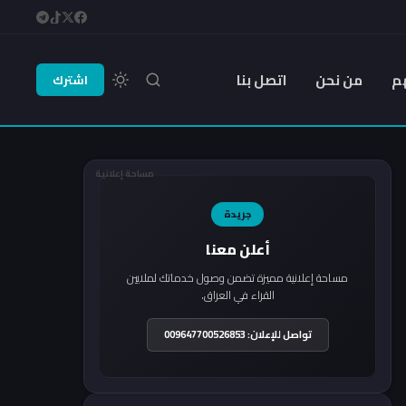
م
من نحن
اتصل بنا
اشترك
مساحة إعلانية
جريدة
أعلن معنا
مساحة إعلانية مميزة تضمن وصول خدماتك لملايين
القراء في العراق.
تواصل للإعلان: 009647700526853