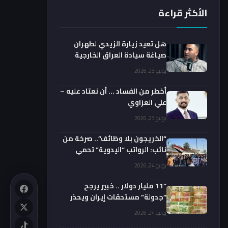
الأكثر قراءة
هل تعيد زيارة الزيدي لطهران
صياغة سيادة العراق الخارجية
فعليا؟.. باحث يوضح
يوليو 23, 2026
أخطر من الفساد … أن نعتاد عليه –
علي العزاوي
يوليو 23, 2026
“الخريجون بلا وظائف”.. صرخة من
نائب: الرواتب “اليدوية” تحمي
الفضائيين!
يوليو 24, 2026
“11 مليار دولار .. خبير يرجح
“جدولة” مستحقات إيران ويحذر
من السداد الفوري
يوليو 24, 2026