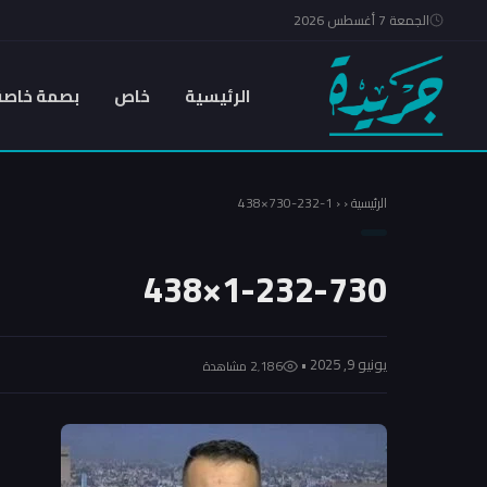
الجمعة 7 أغسطس 2026
الرئيسية
خاص
بصمة خاصة
الرئيسية
‹
‹
1-232-730×438
1-232-730×438
يونيو 9, 2025 •
2٬186 مشاهدة