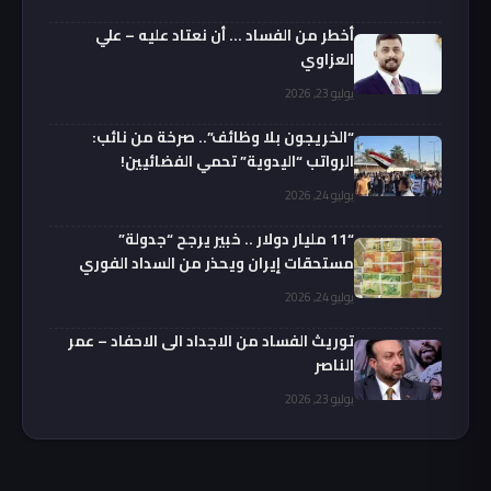
أخطر من الفساد … أن نعتاد عليه – علي
العزاوي
يوليو 23, 2026
“الخريجون بلا وظائف”.. صرخة من نائب:
الرواتب “اليدوية” تحمي الفضائيين!
يوليو 24, 2026
“11 مليار دولار .. خبير يرجح “جدولة”
مستحقات إيران ويحذر من السداد الفوري
يوليو 24, 2026
توريث الفساد من الاجداد الى الاحفاد – عمر
الناصر
يوليو 23, 2026