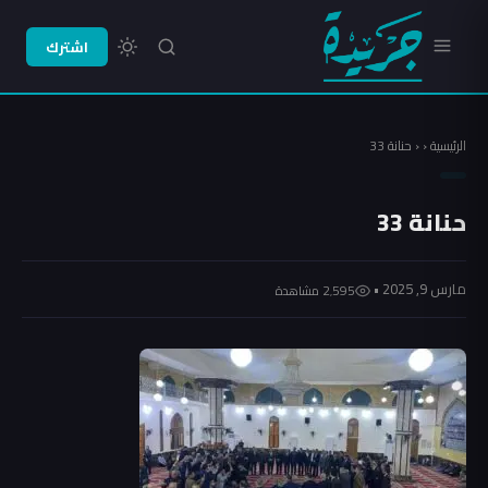
اشترك
الرئيسية
‹
‹
حنانة 33
حنانة 33
مارس 9, 2025 •
2٬595 مشاهدة