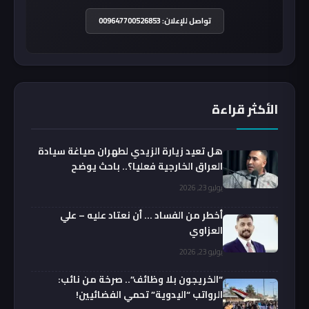
تواصل للإعلان: 009647700526853
الأكثر قراءة
هل تعيد زيارة الزيدي لطهران صياغة سيادة
العراق الخارجية فعليا؟.. باحث يوضح
يوليو 23, 2026
أخطر من الفساد … أن نعتاد عليه – علي
العزاوي
يوليو 23, 2026
“الخريجون بلا وظائف”.. صرخة من نائب:
الرواتب “اليدوية” تحمي الفضائيين!